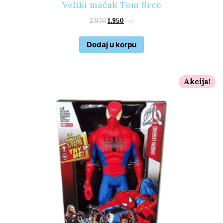
Veliki mačak Tom Srce
2.970
1.950
rsd
Dodaj u korpu
Akcija!