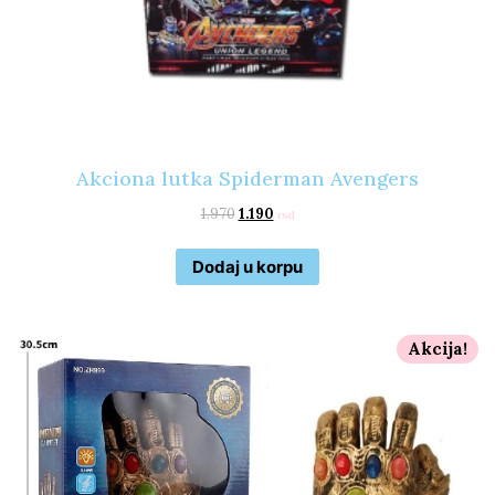
Akciona lutka Spiderman Avengers
1.970
1.190
rsd
Dodaj u korpu
Akcija!