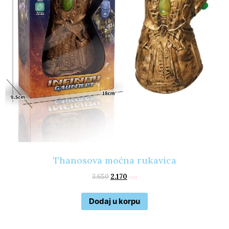
Thanosova moćna rukavica
3.650
2.170
rsd
Dodaj u korpu