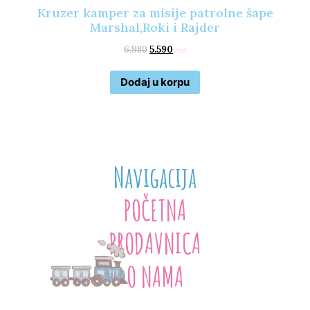
Kruzer kamper za misije patrolne šape
Marshal,Roki i Rajder
6.980
5.590
rsd
Dodaj u korpu
Navigacija
POČETNA
PRODAVNICA
O NAMA