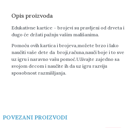
Opis proizvoda
Edukativne kartice – brojevi su pravljeni od drveta i
dugo će držati pažnju vašim mališanima.
Pomoću ovih kartica i brojeva,možete brzo i lako
naučiti vaše dete da broji,računa,nauči boje i to sve
uz igru i naravno vašu pomoć.Uživajte zajedno sa
svojom decom i naučite ih da uz igru razviju
sposobnost razmišljanja.
POVEZANI PROIZVODI