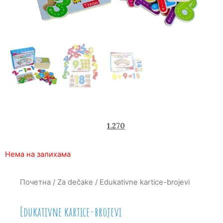
1.990
1.270
rsd
Нема на залихама
Почетна
/
Za dečake
/ Edukativne kartice-brojevi
Edukativne kartice-brojevi