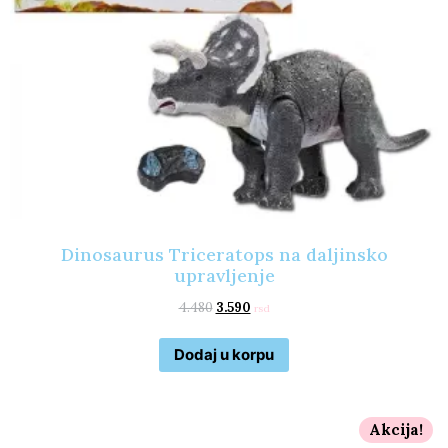
Dinosaurus Triceratops na daljinsko
upravljenje
4.480
3.590
rsd
Dodaj u korpu
Akcija!