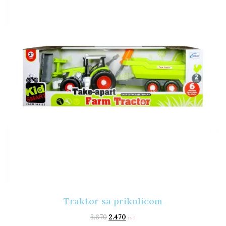
Traktor sa prikolicom
3.670
2.470
rsd