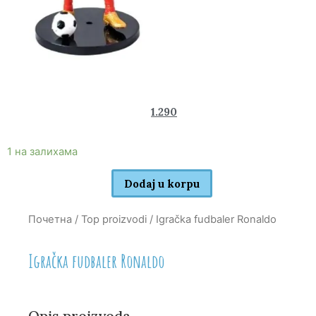
1.970
1.290
rsd
1 на залихама
Dodaj u korpu
Почетна
/
Top proizvodi
/ Igračka fudbaler Ronaldo
Igračka fudbaler Ronaldo
Opis proizvoda