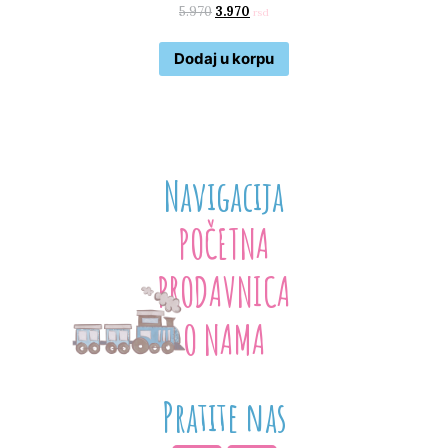
5.970
3.970
rsd
Dodaj u korpu
Navigacija
POČETNA
PRODAVNICA
O NAMA
Pratite nas