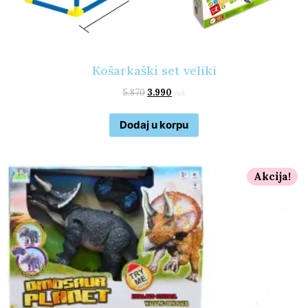
Košarkaški set veliki
5.870
3.990
rsd
Dodaj u korpu
Akcija!