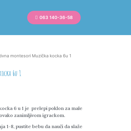
063 140-36-58
ktivna montesori Muzička kocka 6u 1
kocka 6u 1
ocka 6 u 1 je prelepi poklon za male
 ovako zanimljivom igrackom.
ja 1-8, pustite bebu da nauči da slaže