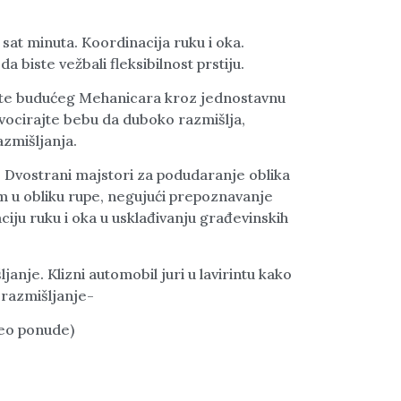
 sat minuta. Koordinacija ruku i oka.
da biste vežbali fleksibilnost prstiju.
jte budućeg Mehanicara kroz jednostavnu
ovocirajte bebu da duboko razmišlja,
azmišljanja.
 Dvostrani majstori za podudaranje oblika
om u obliku rupe, negujući prepoznavanje
ciju ruku i oka u usklađivanju građevinskih
ljanje. Klizni automobil juri u lavirintu kako
 razmišljanje-
deo ponude)