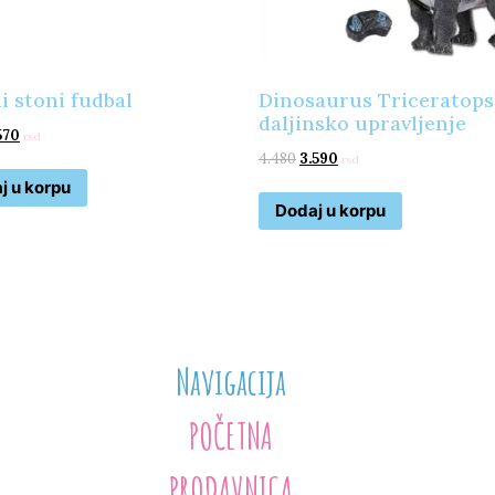
i stoni fudbal
Dinosaurus Triceratops
daljinsko upravljenje
570
rsd
4.480
3.590
rsd
j u korpu
Dodaj u korpu
Navigacija
POČETNA
PRODAVNICA