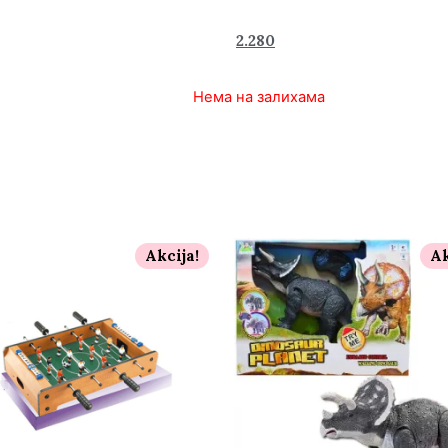
3.220
2.280
rsd
Нема на залихама
Akcija!
Ak