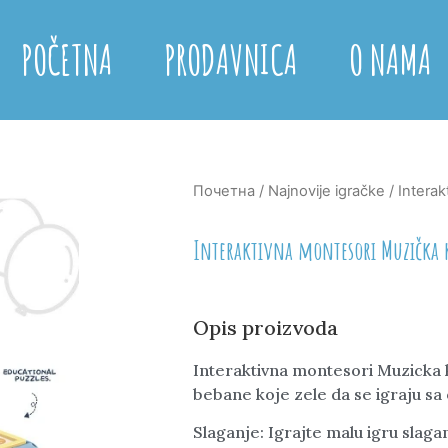
POČETNA
PRODAVNICA
O NAMA
Почетна
/
Najnovije igračke
/ Intera
Interaktivna montesori Muzička 
Opis proizvoda
Interaktivna montesori Muzicka k
bebane koje zele da se igraju sa
Slaganje: Igrajte malu igru slagan