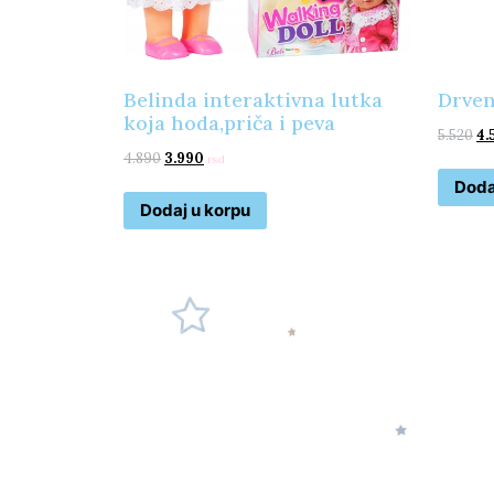
Belinda interaktivna lutka
Drven
koja hoda,priča i peva
5.520
4.
4.890
3.990
rsd
Doda
Dodaj u korpu