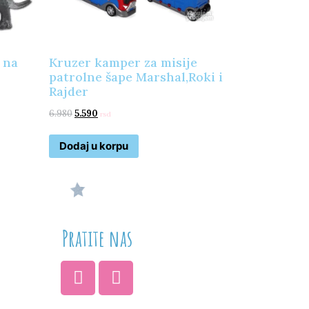
 na
Kruzer kamper za misije
patrolne šape Marshal,Roki i
Rajder
6.980
5.590
rsd
Dodaj u korpu
Pratite nas