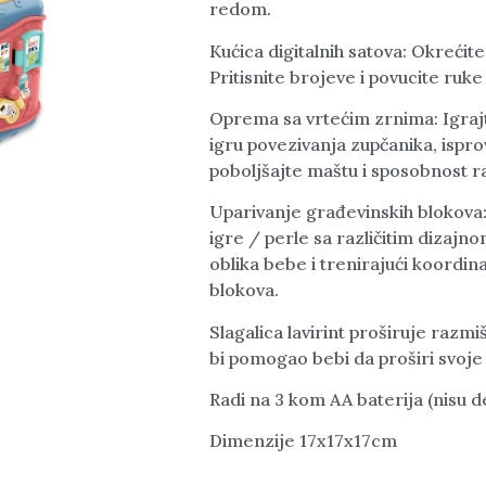
redom.
Kućica digitalnih satova: Okrećite
Pritisnite brojeve i povucite ruke 
Oprema sa vrtećim zrnima: Igra
igru povezivanja zupčanika, ispr
poboljšajte maštu i sposobnost r
Uparivanje građevinskih blokova:
igre / perle sa različitim dizajn
oblika bebe i trenirajući koordina
blokova.
Slagalica lavirint proširuje razmiš
bi pomogao bebi da proširi svoje
Radi na 3 kom AA baterija (nisu 
Dimenzije 17x17x17cm