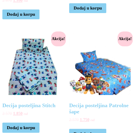
2.970
1.990
rsd
Dodaj u korpu
Dodaj u korpu
Akcija!
Akcija!
Decija posteljina Stitch
Decija posteljina Patrolne
šape
2.570
1.850
rsd
2.570
1.750
rsd
Dodaj u korpu