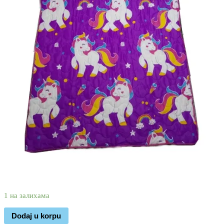
2.570
1.750
rsd
1 на залихама
Dodaj u korpu