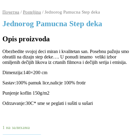
Почетна
/
Posteljina
/ Jednorog Pamucna Step deka
Jednorog Pamucna Step deka
Opis proizvoda
Obezbedite svojoj deci miran i kvalitetan san. Posebnu pažnju smo
obratili na dizajn step deke…. U ponudi imamo veliki izbor
omiljenih dečijih likova iz crtanih filmova i dečijih serija i emisija.
Dimenzija:140×200 cm
Sastav:100% pamuk lice,nalicje 100% frotir
Punjenje koflin 150g/m2
Odrzavanje:30C* sme se peglati i sušiti u sušari
2.570
1.750
rsd
1 на залихама