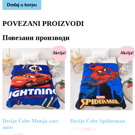
Dodaj u korpu
POVEZANI PROIZVODI
Повезани производи
Akcija!
Akcija!
Decije Ćebe Munja cars
Decije Ćebe Spiderman
auto
2.970
1.990
rsd