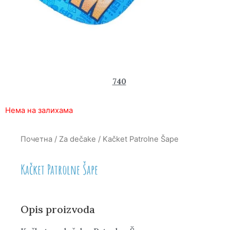
1.550
740
rsd
Нема на залихама
Почетна
/
Za dečake
/ Kačket Patrolne Šape
Kačket Patrolne Šape
Opis proizvoda