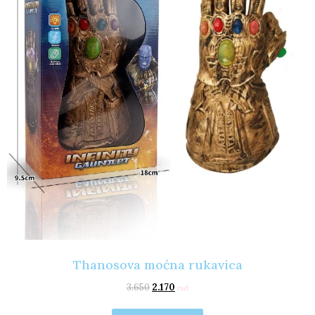
Thanosova moćna rukavica
3.650
2.170
rsd