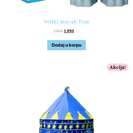
Veliki macak Tom
2.800
1.990
rsd
Dodaj u korpu
Akcija!