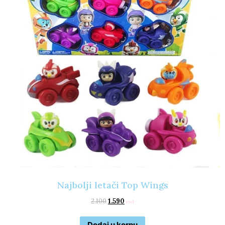
Najbolji letači Top Wings
2.100
1.590
rsd
Dodaj u korpu