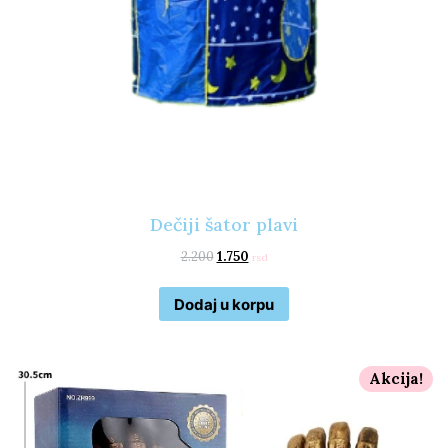
Dečiji šator plavi
2.200
1.750
rsd
Dodaj u korpu
Akcija!