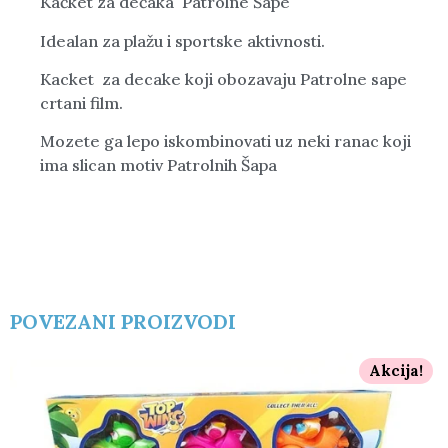
Kačket za dečaka Patrolne Šape
Idealan za plažu i sportske aktivnosti.
Kacket za decake koji obozavaju Patrolne sape
crtani film.
Mozete ga lepo iskombinovati uz neki ranac koji
ima slican motiv Patrolnih Šapa
POVEZANI PROIZVODI
Akcija!