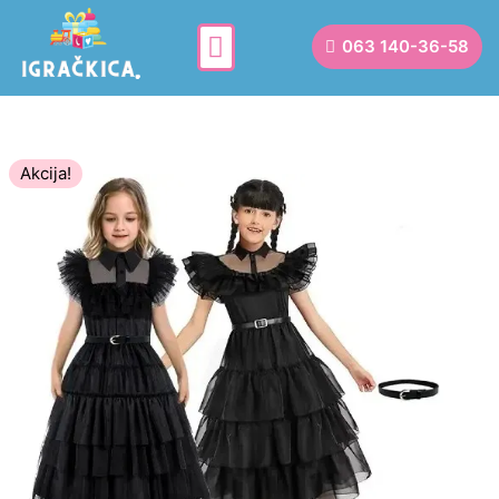
063 140-36-58
Akcija!