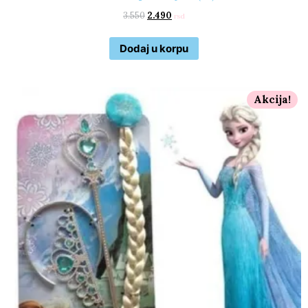
3.550
2.490
rsd
Dodaj u korpu
Akcija!