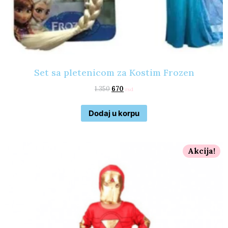
Set sa pletenicom za Kostim Frozen
1.350
670
rsd
Dodaj u korpu
Akcija!