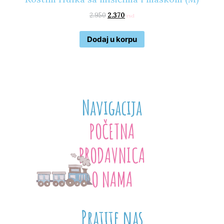
2.950
2.370
rsd
Dodaj u korpu
Navigacija
POČETNA
PRODAVNICA
O NAMA
Pratite nas