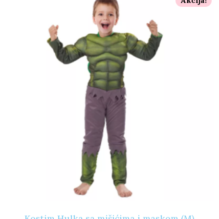
Akcija!
Kostim Hulka sa mišićima i maskom (M)