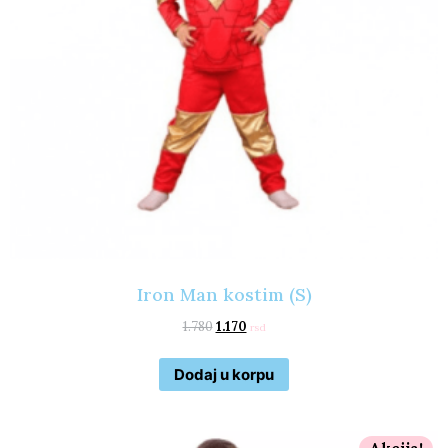
Iron Man kostim (S)
1.780
1.170
rsd
Dodaj u korpu