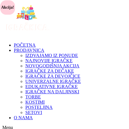
Akcija!
POČETNA
PRODAVNICA
IZDVAJAMO IZ PONUDE
NAJNOVIJE IGRAČKE
NOVOGODIŠNJA AKCIJA
IGRAČKE ZA DEČAKE
IGRAČKE ZA DEVOJČICE
UNIVERZALNE IGRAČKE
EDUKATIVNE IGRAČKE
IGRAČKE NA DALJINSKI
TORBE
KOSTIMI
POSTELJINA
SETOVI
O NAMA
Menu