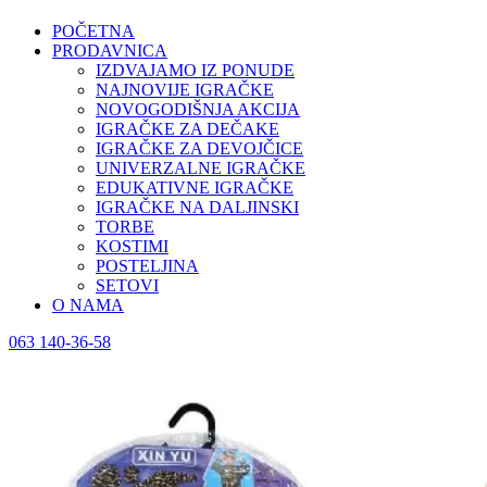
POČETNA
PRODAVNICA
IZDVAJAMO IZ PONUDE
NAJNOVIJE IGRAČKE
NOVOGODIŠNJA AKCIJA
IGRAČKE ZA DEČAKE
IGRAČKE ZA DEVOJČICE
UNIVERZALNE IGRAČKE
EDUKATIVNE IGRAČKE
IGRAČKE NA DALJINSKI
TORBE
KOSTIMI
POSTELJINA
SETOVI
O NAMA
063 140-36-58