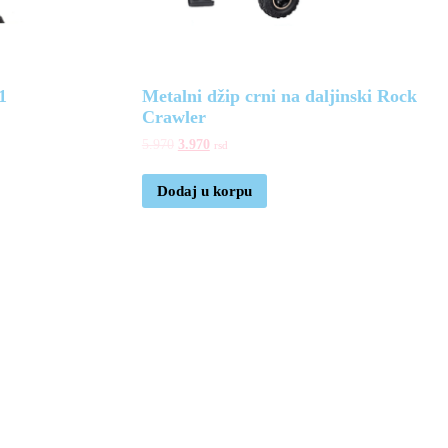
1
Metalni džip crni na daljinski Rock
Crawler
5.970
3.970
rsd
Dodaj u korpu