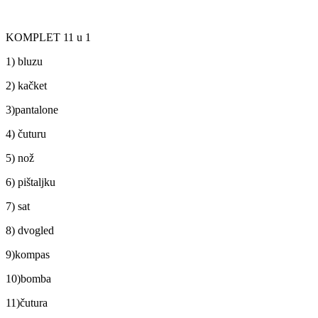
KOMPLET 11 u 1
1) bluzu
2) kačket
3)pantalone
4) čuturu
5) nož
6) pištaljku
7) sat
8) dvogled
9)kompas
10)bomba
11)čutura