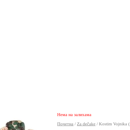
3.250
2.370
rsd
Нема на залихама
Почетна
/
Za dečake
/ Kostim Vojnika 