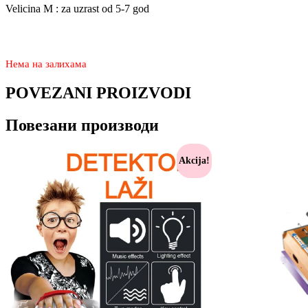
Velicina M : za uzrast od 5-7 god
3.250
2.370
rsd
Нема на залихама
POVEZANI PROIZVODI
Повезани производи
Akcija!