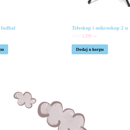
 fudbal
Teleskop i mikroskop 2 u 
5.570
3.990
rsd
pu
Dodaj u korpu