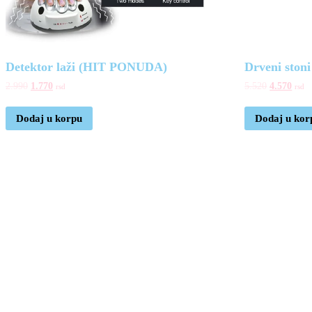
Detektor laži (HIT PONUDA)
Drveni stoni
2.990
1.770
5.520
4.570
rsd
rsd
Dodaj u korpu
Dodaj u kor