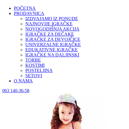
POČETNA
PRODAVNICA
IZDVAJAMO IZ PONUDE
NAJNOVIJE IGRAČKE
NOVOGODIŠNJA AKCIJA
IGRAČKE ZA DEČAKE
IGRAČKE ZA DEVOJČICE
UNIVERZALNE IGRAČKE
EDUKATIVNE IGRAČKE
IGRAČKE NA DALJINSKI
TORBE
KOSTIMI
POSTELJINA
SETOVI
O NAMA
063 140-36-58