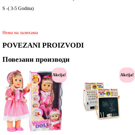
S -( 3-5 Godina)
2.950
1.990
rsd
Нема на залихама
POVEZANI PROIZVODI
Повезани производи
Akcija!
Akcija!