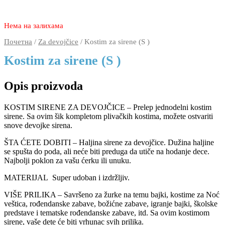
2.950
1.990
rsd
Нема на залихама
Почетна
/
Za devojčice
/ Kostim za sirene (S )
Kostim za sirene (S )
Opis proizvoda
KOSTIM SIRENE ZA DEVOJČICE – Prelep jednodelni kostim
sirene. Sa ovim šik kompletom plivačkih kostima, možete ostvariti
snove devojke sirena.
ŠTA ĆETE DOBITI – Haljina sirene za devojčice. Dužina haljine
se spušta do poda, ali neće biti preduga da utiče na hodanje dece.
Najbolji poklon za vašu ćerku ili unuku.
MATERIJAL Super udoban i izdržljiv.
VIŠE PRILIKA – Savršeno za žurke na temu bajki, kostime za Noć
veštica, rođendanske zabave, božićne zabave, igranje bajki, školske
predstave i tematske rođendanske zabave, itd. Sa ovim kostimom
sirene, vaše dete će biti vrhunac svih prilika.