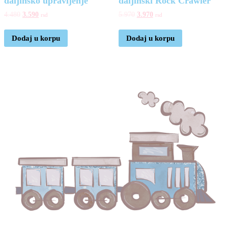
daljinsko upravljenje
daljinski Rock Crawler
4.480
3.590
5.970
3.970
rsd
rsd
Dodaj u korpu
Dodaj u korpu