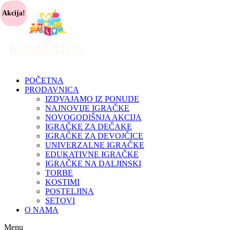
Akcija!
POČETNA
PRODAVNICA
IZDVAJAMO IZ PONUDE
NAJNOVIJE IGRAČKE
NOVOGODIŠNJA AKCIJA
IGRAČKE ZA DEČAKE
IGRAČKE ZA DEVOJČICE
UNIVERZALNE IGRAČKE
EDUKATIVNE IGRAČKE
IGRAČKE NA DALJINSKI
TORBE
KOSTIMI
POSTELJINA
SETOVI
O NAMA
Menu