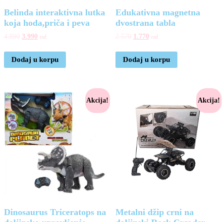
Belinda interaktivna lutka
Edukativna magnetna
koja hoda,priča i peva
dvostrana tabla
4.890
3.990
2.570
1.770
rsd
rsd
Dodaj u korpu
Dodaj u korpu
Akcija!
Akcija!
Dinosaurus Triceratops na
Metalni džip crni na