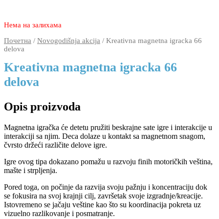
5.490
3.970
rsd
Нема на залихама
Почетна
/
Novogodišnja akcija
/ Kreativna magnetna igracka 66
delova
Kreativna magnetna igracka 66
delova
Opis proizvoda
Magnetna igračka će detetu pružiti beskrajne sate igre i interakcije u
interakciji sa njim. Deca dolaze u kontakt sa magnetnom snagom,
čvrsto držeći različite delove igre.
Igre ovog tipa dokazano pomažu u razvoju finih motoričkih veština,
mašte i strpljenja.
Pored toga, on počinje da razvija svoju pažnju i koncentraciju dok
se fokusira na svoj krajnji cilj, završetak svoje izgradnje/kreacije.
Istovremeno se jačaju veštine kao što su koordinacija pokreta uz
vizuelno razlikovanje i posmatranje.