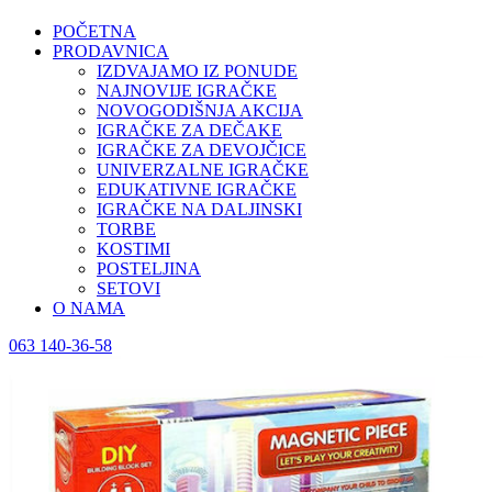
POČETNA
PRODAVNICA
IZDVAJAMO IZ PONUDE
NAJNOVIJE IGRAČKE
NOVOGODIŠNJA AKCIJA
IGRAČKE ZA DEČAKE
IGRAČKE ZA DEVOJČICE
UNIVERZALNE IGRAČKE
EDUKATIVNE IGRAČKE
IGRAČKE NA DALJINSKI
TORBE
KOSTIMI
POSTELJINA
SETOVI
O NAMA
063 140-36-58