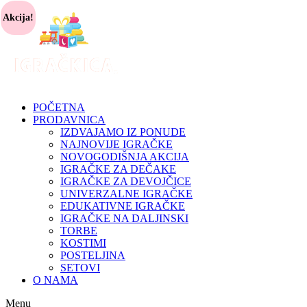
Akcija!
POČETNA
PRODAVNICA
IZDVAJAMO IZ PONUDE
NAJNOVIJE IGRAČKE
NOVOGODIŠNJA AKCIJA
IGRAČKE ZA DEČAKE
IGRAČKE ZA DEVOJČICE
UNIVERZALNE IGRAČKE
EDUKATIVNE IGRAČKE
IGRAČKE NA DALJINSKI
TORBE
KOSTIMI
POSTELJINA
SETOVI
O NAMA
Menu