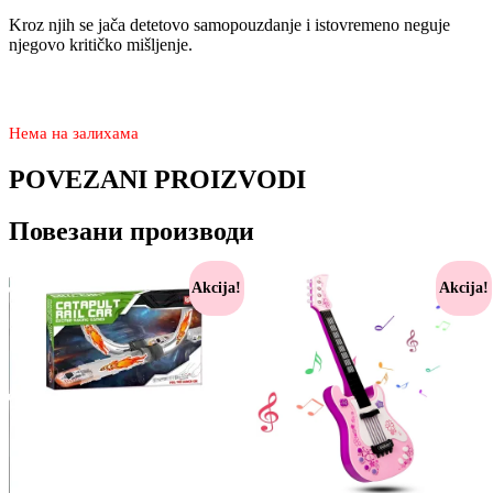
Kroz njih se jača detetovo samopouzdanje i istovremeno neguje
njegovo kritičko mišljenje.
5.490
3.970
rsd
Нема на залихама
POVEZANI PROIZVODI
Повезани производи
Akcija!
Akcija!