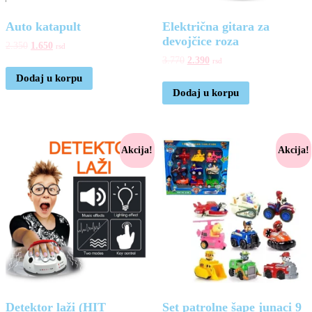
Auto katapult
Električna gitara za
devojčice roza
2.350
1.650
rsd
3.770
2.390
rsd
Dodaj u korpu
Dodaj u korpu
Akcija!
Akcija!
Detektor laži (HIT
Set patrolne šape junaci 9