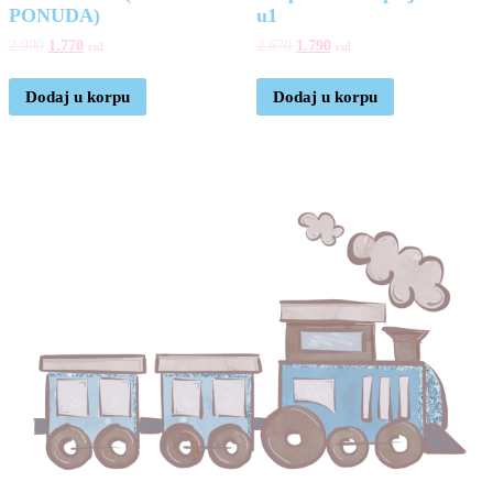
PONUDA)
u1
2.990
1.770
2.670
1.790
rsd
rsd
Dodaj u korpu
Dodaj u korpu