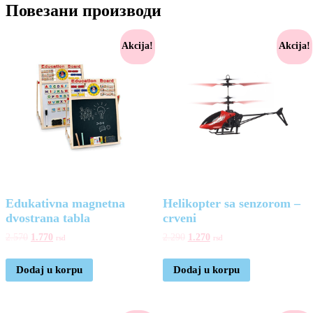
Повезани производи
Akcija!
Akcija!
Edukativna magnetna
Helikopter sa senzorom –
dvostrana tabla
crveni
2.570
1.770
2.290
1.270
rsd
rsd
Dodaj u korpu
Dodaj u korpu