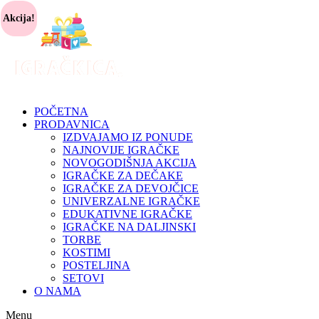
Akcija!
POČETNA
PRODAVNICA
IZDVAJAMO IZ PONUDE
NAJNOVIJE IGRAČKE
NOVOGODIŠNJA AKCIJA
IGRAČKE ZA DEČAKE
IGRAČKE ZA DEVOJČICE
UNIVERZALNE IGRAČKE
EDUKATIVNE IGRAČKE
IGRAČKE NA DALJINSKI
TORBE
KOSTIMI
POSTELJINA
SETOVI
O NAMA
Menu