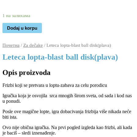
2.230
1.170
rsd
1 на залихама
Dodaj u korpu
Почетна
/
Za dečake
/ Leteca lopta-blast ball disk(plava)
Leteca lopta-blast ball disk(plava)
Opis proizvoda
Frizbi koji se pretvara u loptu-zabava za celu porodicu
Igračka koja je osvojila srca mnogih širom sveta, od sada i kod nas
u ponudi.
Posle ove magične lopte, igra dobacivanja frizbija više nikada neće
biti ista.
Ovo nije obična igračka. Na prvi pogled izgleda kao frizbi, ali kada
je baciš – sledi iznenađenje.