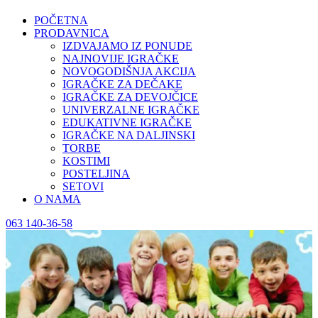
POČETNA
PRODAVNICA
IZDVAJAMO IZ PONUDE
NAJNOVIJE IGRAČKE
NOVOGODIŠNJA AKCIJA
IGRAČKE ZA DEČAKE
IGRAČKE ZA DEVOJČICE
UNIVERZALNE IGRAČKE
EDUKATIVNE IGRAČKE
IGRAČKE NA DALJINSKI
TORBE
KOSTIMI
POSTELJINA
SETOVI
O NAMA
063 140-36-58