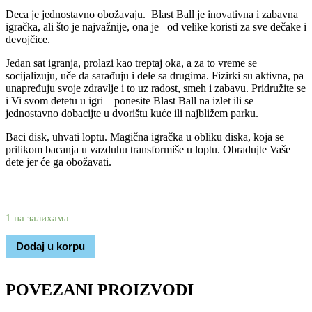
Deca je jednostavno obožavaju. Blast Ball je inovativna i zabavna
igračka, ali što je najvažnije, ona je od velike koristi za sve dečake i
devojčice.
Jedan sat igranja, prolazi kao treptaj oka, a za to vreme se
socijalizuju, uče da sarađuju i dele sa drugima. Fizirki su aktivna, pa
unapređuju svoje zdravlje i to uz radost, smeh i zabavu. Pridružite se
i Vi svom detetu u igri – ponesite Blast Ball na izlet ili se
jednostavno dobacijte u dvorištu kuće ili najbližem parku.
Baci disk, uhvati loptu. Magična igračka u obliku diska, koja se
prilikom bacanja u vazduhu transformiše u loptu. Obradujte Vaše
dete jer će ga obožavati.
2.230
1.170
rsd
1 на залихама
Dodaj u korpu
POVEZANI PROIZVODI