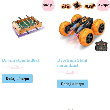
Akcija!
Akcija!
Drveni stoni fudbal
Dvostrani Stunt
narandžast
5.520
4.570
rsd
3.970
2.970
rsd
Dodaj u korpu
Dodaj u korpu