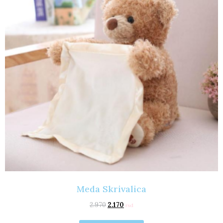
Meda Skrivalica
2.970
2.170
rsd