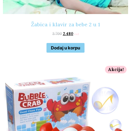
Žabica i klavir za bebe 2 u 1
3.700
2.480
rsd
Dodaj u korpu
Akcija!