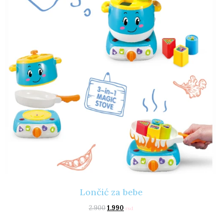
Lončić za bebe
2.900
1.990
rsd