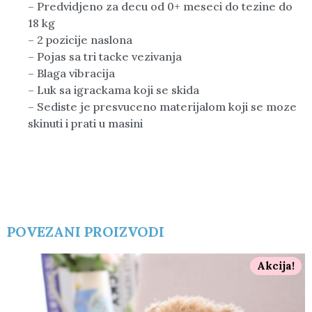
– Predvidjeno za decu od 0+ meseci do tezine do
18 kg
– 2 pozicije naslona
– Pojas sa tri tacke vezivanja
– Blaga vibracija
– Luk sa igrackama koji se skida
– Sediste je presvuceno materijalom koji se moze
skinuti i prati u masini
POVEZANI PROIZVODI
Akcija!