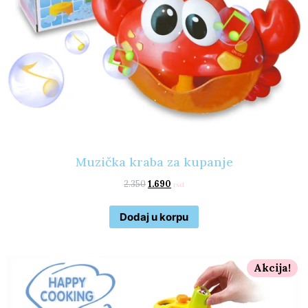
Muzička kraba za kupanje
2.350
1.690
rsd
Dodaj u korpu
Akcija!