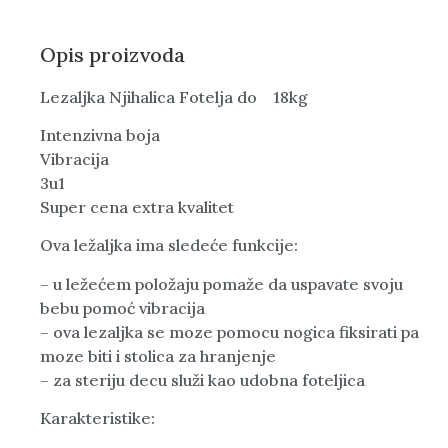
Opis proizvoda
Lezaljka Njihalica Fotelja do 18kg
Intenzivna boja
Vibracija
3u1
Super cena extra kvalitet
Ova ležaljka ima sledeće funkcije:
– u ležećem položaju pomaže da uspavate svoju
bebu pomoć vibracija
– ova lezaljka se moze pomocu nogica fiksirati pa
moze biti i stolica za hranjenje
– za steriju decu služi kao udobna foteljica
Karakteristike: