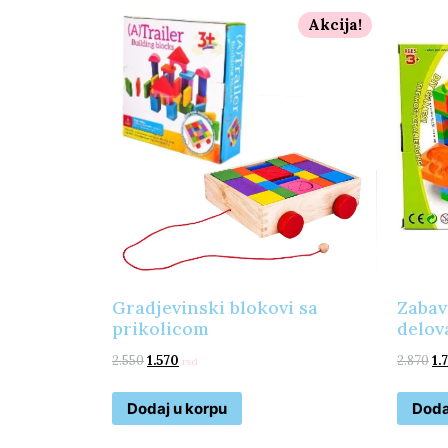
Akcija!
Gradjevinski blokovi sa
Zabav
prikolicom
delov
2.550
1.570
2.870
1.
rsd
Dodaj u korpu
Doda