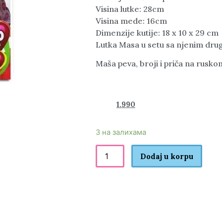
Visina lutke: 28cm
Visina mede: 16cm
Dimenzije kutije: 18 x 10 x 29 cm
Lutka Masa u setu sa njenim d
Maša peva, broji i priča na rusko
2.870
1.990
rsd
3 на залихама
Dodaj u korpu