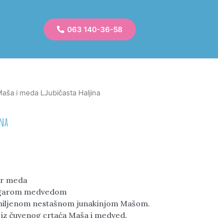
063 140-36-58
Maša i meda LJubičasta Haljina
ina
ar meda
rugarom medvedom
omiljenom nestašnom junakinjom Mašom.
 iz čuvenog crtaća Maša i medved.