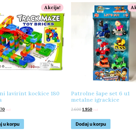
Akcija!
Ak
ni lavirint kockice 180
Patrolne šape set 6 u1
a
metalne igrackice
770
2.600
1.950
rsd
rsd
j u korpu
Dodaj u korpu