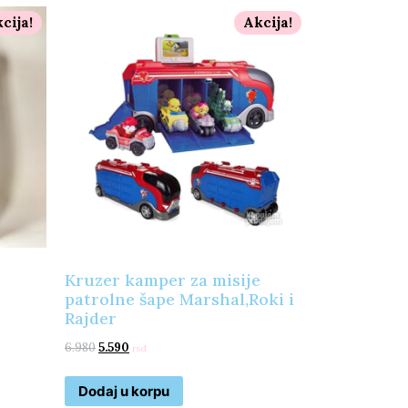
cija!
Akcija!
Kruzer kamper za misije
patrolne šape Marshal,Roki i
Rajder
6.980
5.590
rsd
Dodaj u korpu