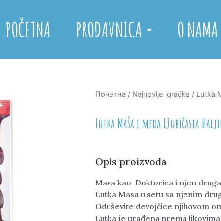
POČETNA
PRODAVNICA
O NAMA
Почетна
/
Najnovije igračke
/ Lutka 
Lutka Maša i meda LJubičasta Halj
Opis proizvoda
Masa kao Doktorica i njen drug
Lutka Masa u setu sa njenim d
Oduševite devojčice njihovom 
Lutka je urađena prema likovima