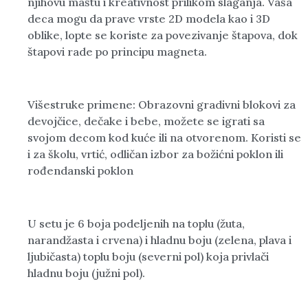
njihovu maštu i kreativnost prilikom slaganja. Vaša
deca mogu da prave vrste 2D modela kao i 3D
oblike, lopte se koriste za povezivanje štapova, dok
štapovi rade po principu magneta.
Višestruke primene: Obrazovni gradivni blokovi za
devojčice, dečake i bebe, možete se igrati sa
svojom decom kod kuće ili na otvorenom. Koristi se
i za školu, vrtić, odličan izbor za božićni poklon ili
rođendanski poklon
U setu je 6 boja podeljenih na toplu (žuta,
narandžasta i crvena) i hladnu boju (zelena, plava i
ljubičasta) toplu boju (severni pol) koja privlači
hladnu boju (južni pol).