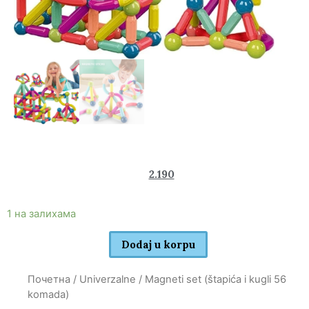
3.270
2.190
rsd
1 на залихама
Dodaj u korpu
Почетна
/
Univerzalne
/ Magneti set (štapića i kugli 56
komada)