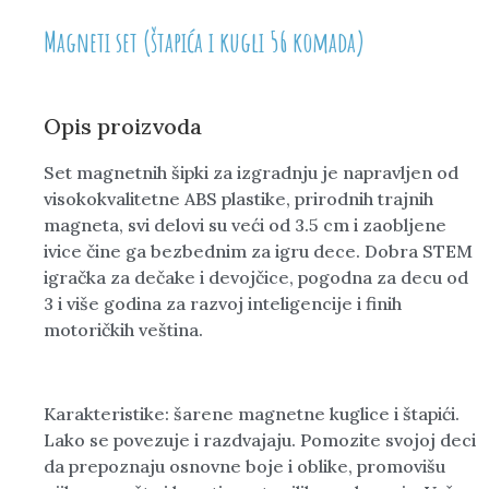
Magneti set (štapića i kugli 56 komada)
Opis proizvoda
Set magnetnih šipki za izgradnju je napravljen od
visokokvalitetne ABS plastike, prirodnih trajnih
magneta, svi delovi su veći od 3.5 cm i zaobljene
ivice čine ga bezbednim za igru dece. Dobra STEM
igračka za dečake i devojčice, pogodna za decu od
3 i više godina za razvoj inteligencije i finih
motoričkih veština.
Karakteristike: šarene magnetne kuglice i štapići.
Lako se povezuje i razdvajaju. Pomozite svojoj deci
da prepoznaju osnovne boje i oblike, promovišu