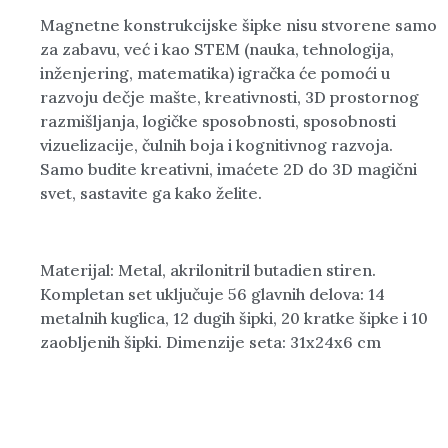
Magnetne konstrukcijske šipke nisu stvorene samo
za zabavu, već i kao STEM (nauka, tehnologija,
inženjering, matematika) igračka će pomoći u
razvoju dečje mašte, kreativnosti, 3D prostornog
razmišljanja, logičke sposobnosti, sposobnosti
vizuelizacije, čulnih boja i kognitivnog razvoja.
Samo budite kreativni, imaćete 2D do 3D magični
svet, sastavite ga kako želite.
Materijal: Metal, akrilonitril butadien stiren.
Kompletan set uključuje 56 glavnih delova: 14
metalnih kuglica, 12 dugih šipki, 20 kratke šipke i 10
zaobljenih šipki. Dimenzije seta: 31x24x6 cm