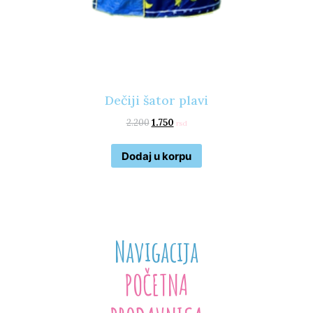
Dečiji šator plavi
2.200
1.750
rsd
Dodaj u korpu
Navigacija
POČETNA