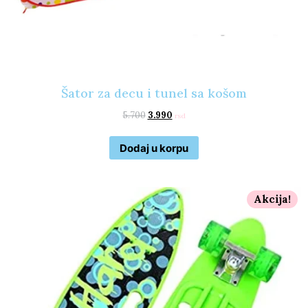
Šator za decu i tunel sa košom
5.700
3.990
rsd
Dodaj u korpu
Akcija!