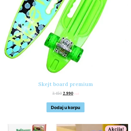
Skejt board premium
3.450
2.990
rsd
Dodaj u korpu
Akcija!