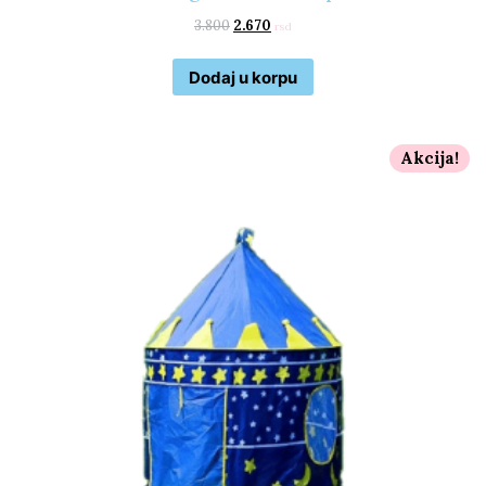
3.800
2.670
rsd
Dodaj u korpu
Akcija!