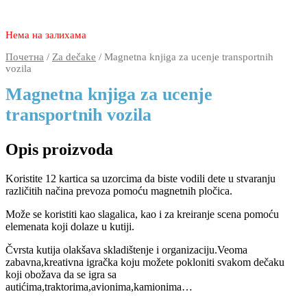
2.150
980
rsd
Нема на залихама
Почетна
/
Za dečake
/ Magnetna knjiga za ucenje transportnih
vozila
Magnetna knjiga za ucenje
transportnih vozila
Opis proizvoda
Koristite 12 kartica sa uzorcima da biste vodili dete u stvaranju
različitih načina prevoza pomoću magnetnih pločica.
Može se koristiti kao slagalica, kao i za kreiranje scena pomoću
elemenata koji dolaze u kutiji.
Čvrsta kutija olakšava skladištenje i organizaciju.Veoma
zabavna,kreativna igračka koju možete pokloniti svakom dečaku
koji obožava da se igra sa
autićima,traktorima,avionima,kamionima…