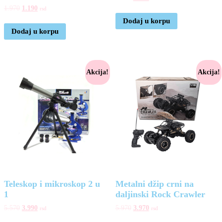
1.970
1.190
rsd
Dodaj u korpu
Dodaj u korpu
Akcija!
Akcija!
Teleskop i mikroskop 2 u
Metalni džip crni na
1
daljinski Rock Crawler
5.570
3.990
5.970
3.970
rsd
rsd