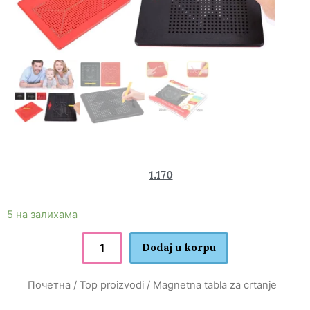
1.950
1.170
rsd
5 на залихама
Dodaj u korpu
Почетна
/
Top proizvodi
/ Magnetna tabla za crtanje