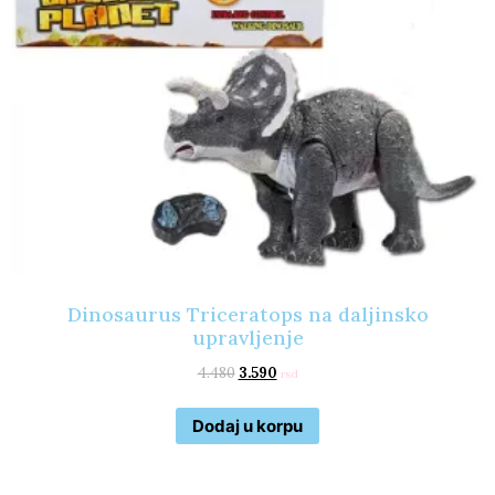
Dinosaurus Triceratops na daljinsko
upravljenje
4.480
3.590
rsd
Dodaj u korpu