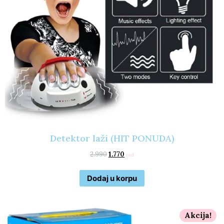
Detektor laži (HIT PONUDA)
2.990
1.770
rsd
Dodaj u korpu
Akcija!