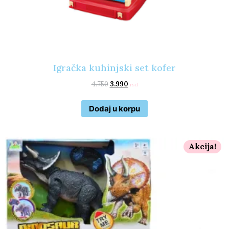
Igračka kuhinjski set kofer
4.750
3.990
rsd
Dodaj u korpu
Akcija!