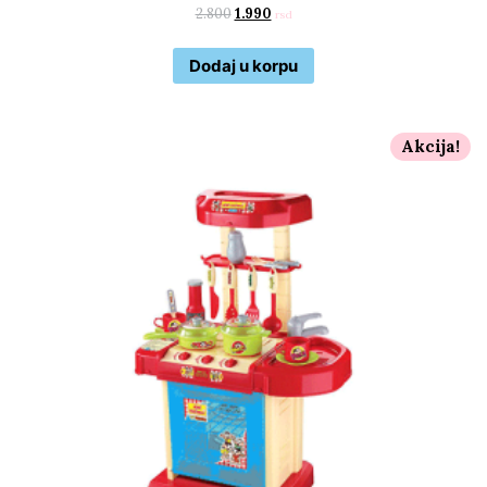
2.800
1.990
rsd
Dodaj u korpu
Akcija!