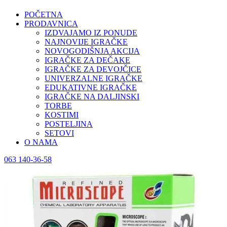
POČETNA
PRODAVNICA
IZDVAJAMO IZ PONUDE
NAJNOVIJE IGRAČKE
NOVOGODIŠNJA AKCIJA
IGRAČKE ZA DEČAKE
IGRAČKE ZA DEVOJČICE
UNIVERZALNE IGRAČKE
EDUKATIVNE IGRAČKE
IGRAČKE NA DALJINSKI
TORBE
KOSTIMI
POSTELJINA
SETOVI
O NAMA
063 140-36-58