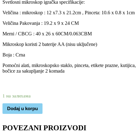
Svetlosni mikroskop igračka specifikacije:
Veličina : mikroskop : 12 x7.3 x 21.2cm , Pinceta: 10.6 x 0.8 x 1cm
Veličina Pakovanja : 19.2 x 9 x 24 CM
Merni / CBCG : 40 x 26 x 60CM/0.063CBM
Mikroskop koristi 2 baterije AA (nisu uključene)
Boja : Crna
Pomoćni alati, mikroskopsko staklo, pinceta, etikete prazne, kutijica,
bočice za sakupljanje 2 komada
2.350
1.750
rsd
1 на залихама
Dodaj u korpu
POVEZANI PROIZVODI