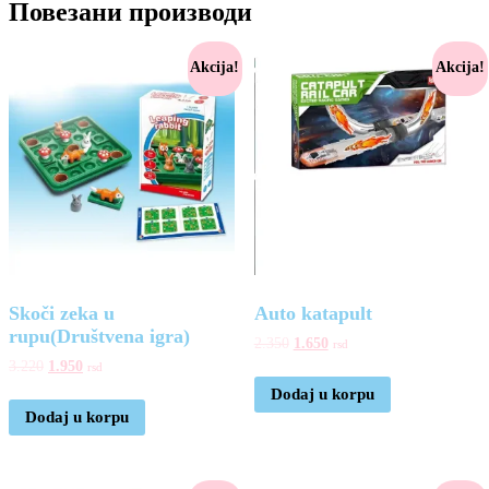
Повезани производи
Akcija!
Akcija!
Skoči zeka u
Auto katapult
rupu(Društvena igra)
2.350
1.650
rsd
3.220
1.950
rsd
Dodaj u korpu
Dodaj u korpu