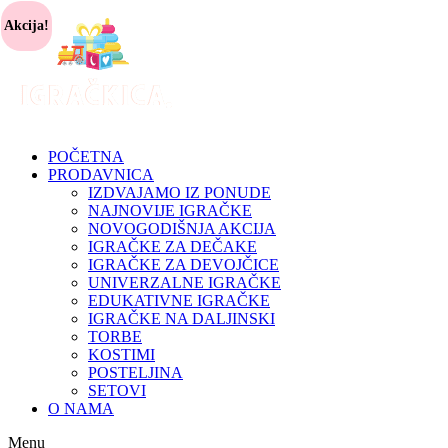
Akcija!
POČETNA
PRODAVNICA
IZDVAJAMO IZ PONUDE
NAJNOVIJE IGRAČKE
NOVOGODIŠNJA AKCIJA
IGRAČKE ZA DEČAKE
IGRAČKE ZA DEVOJČICE
UNIVERZALNE IGRAČKE
EDUKATIVNE IGRAČKE
IGRAČKE NA DALJINSKI
TORBE
KOSTIMI
POSTELJINA
SETOVI
O NAMA
Menu