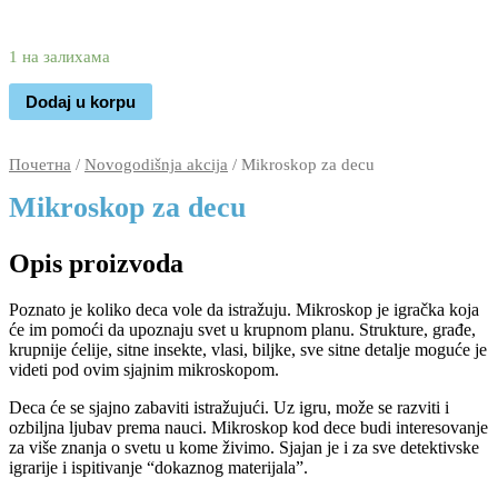
2.350
1.750
rsd
1 на залихама
Dodaj u korpu
Почетна
/
Novogodišnja akcija
/ Mikroskop za decu
Mikroskop za decu
Opis proizvoda
Poznato je koliko deca vole da istražuju. Mikroskop je igračka koja
će im pomoći da upoznaju svet u krupnom planu. Strukture, građe,
krupnije ćelije, sitne insekte, vlasi, biljke, sve sitne detalje moguće je
videti pod ovim sjajnim mikroskopom.
Deca će se sjajno zabaviti istražujući. Uz igru, može se razviti i
ozbiljna ljubav prema nauci. Mikroskop kod dece budi interesovanje
za više znanja o svetu u kome živimo. Sjajan je i za sve detektivske
igrarije i ispitivanje “dokaznog materijala”.