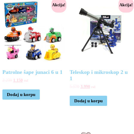
Akcija!
Akcija!
Patrolne šape junaci 6 u 1
Teleskop i mikroskop 2 u
1
2.230
1.150
rsd
5.570
3.990
rsd
Dodaj u korpu
Dodaj u korpu