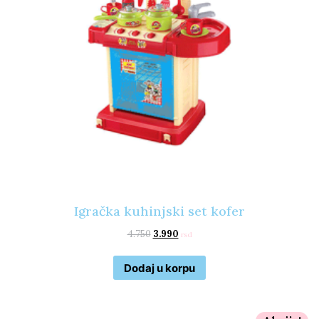
Igračka kuhinjski set kofer
4.750
3.990
rsd
Dodaj u korpu