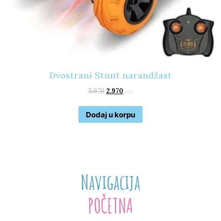
Dvostrani Stunt narandžast
3.970
2.970
rsd
Dodaj u korpu
Navigacija
POČETNA