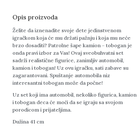
Opis proizvoda
Želite da iznenadite svoje dete jedinstvenom
igračkom koja će mu držati pažnju i koja mu neće
brzo dosaditi? Patrolne šape kamion – tobogan je
onda pravi izbor za Vas! Ovaj sveobuhvatni set
sadrži realistične figurice, zanimljiv automobil,
kamion i tobogan! Uz ovu igračku, sati zabave su
zagarantovani. Spuštanje automobila niz
interesantni tobogan može da počne!
Uz set koji ima automobil, nekoliko figurica, kamion
i tobogan deca će moći da se igraju sa svojom
porodicom i prijateljima.
Dužina 41 cm