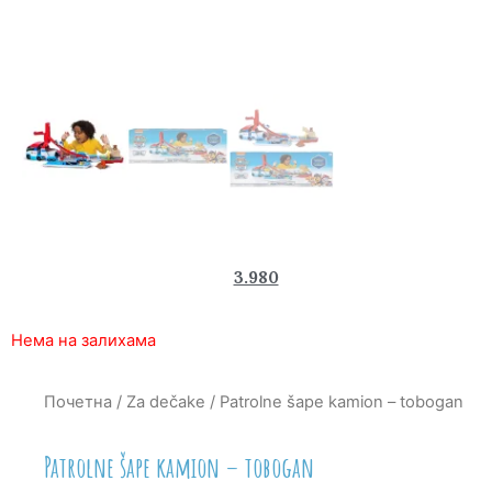
5.100
3.980
rsd
Нема на залихама
Почетна
/
Za dečake
/ Patrolne šape kamion – tobogan
Patrolne šape kamion – tobogan