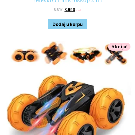
Teleskop i mikroskop 2 u 1
5.570
3.990
rsd
Dodaj u korpu
Akcija!