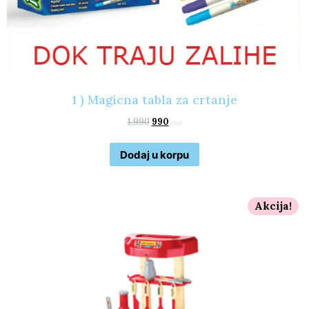
1 ) Magicna tabla za crtanje
1.990
990
rsd
Dodaj u korpu
Akcija!