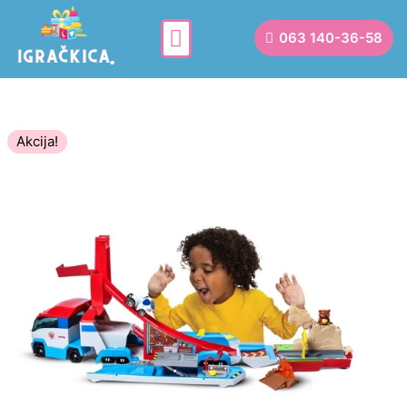
063 140-36-58
Akcija!