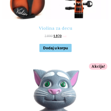
Violina za decu
2.890
1.970
rsd
Dodaj u korpu
Akcija!