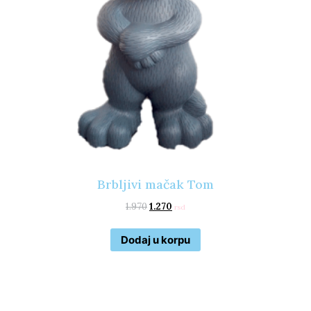
Brbljivi mačak Tom
1.970
1.270
rsd
Dodaj u korpu