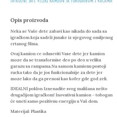
Opis proizvoda
Neka se Vaše dete zabavi kao nikada do sada sa
igračkom koja sadrži junake iz njegovog omiljenog
crtanog filma.
Ovaj kamion ce oduseviti Vase dete jer kamion
moze da se transformise deo po deo u veliku
garazu sa rampama.Na samom kamionu postoji
rucka tako da je jos funkcionalnije za dete jer
moze lako da ga prenosi kao kofer gde god zeli.
IDEALNI poklon Iznenadite svog mališana nešto
drugačijom igračkom! Inovativni kamion – tobogan
će uneti samo pozitivnu energiju u Vaš dom.
Materijal: Plastika