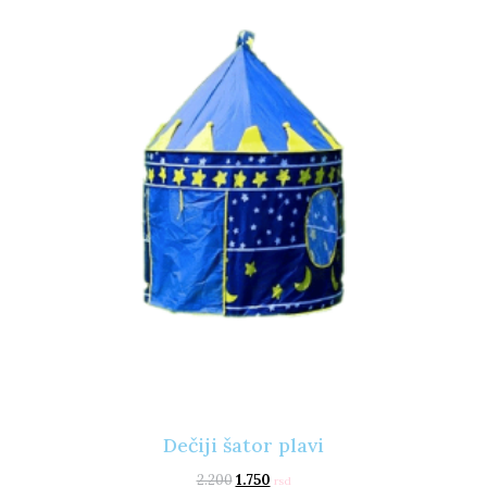
Dečiji šator plavi
2.200
1.750
rsd