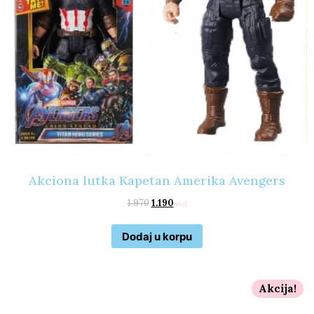
Akciona lutka Kapetan Amerika Avengers
1.970
1.190
rsd
Dodaj u korpu
Akcija!