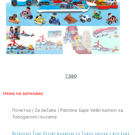
9.800
7.360
rsd
Нема на залихама
Почетна
/
Za dečake
/ Patrolne šape Veliki kamion sa
Toboganom i kucama
Patrolne šape Veliki kamion sa Toboganom i kucama