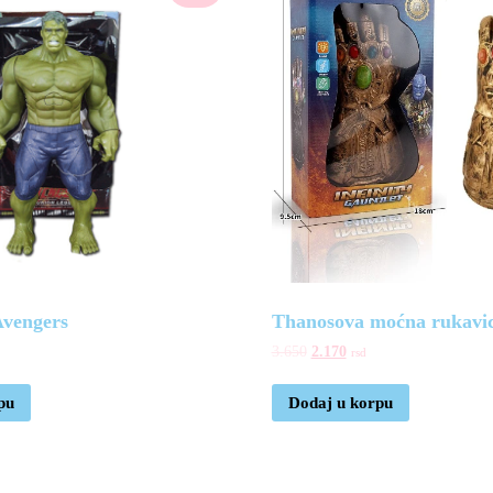
Avengers
Thanosova moćna rukavi
3.650
2.170
rsd
pu
Dodaj u korpu