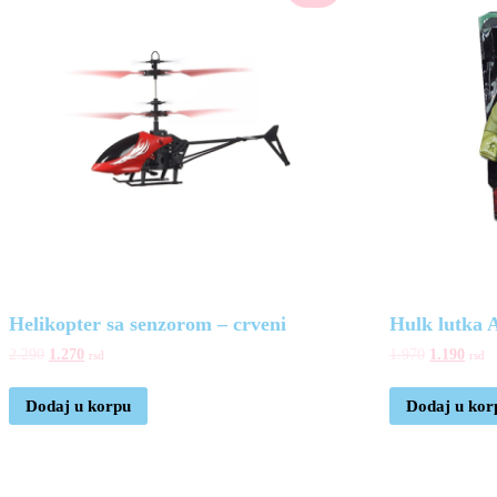
Helikopter sa senzorom – crveni
Hulk lutka 
2.290
1.270
1.970
1.190
rsd
rsd
Dodaj u korpu
Dodaj u kor