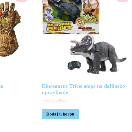
ca
Dinosaurus Triceratops na daljinsko
upravljenje
4.480
3.590
rsd
Dodaj u korpu