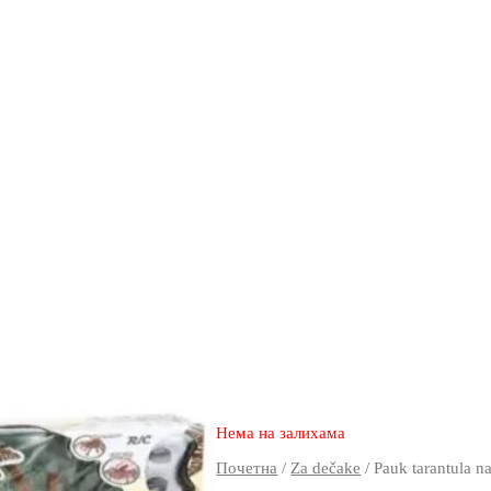
3.720
2.870
rsd
Нема на залихама
Почетна
/
Za dečake
/ Pauk tarantula na