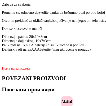
Zabava za svakoga
Pomerite se, odnosno dozvolite pauku da bešumno puzi po bilo kojoj g
Otvorite prekidač za uključivanje/isključivanje na njegovom telu i sta
Dok se krece svelte mu oči
Dimenzije pauka: 26x19x8cm
Dimenzije daljinskog: 10x7x3cm
Pauk radi na 3xAAA baterije (nisu ukljucene u ponudu)
Daljinski radi na 3xAAAbaterije (nisu ukljucene u ponudu)
3.720
2.870
rsd
Нема на залихама
POVEZANI PROIZVODI
Повезани производи
Akcija!