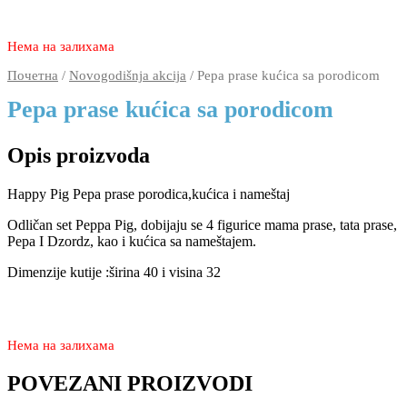
2.980
1.870
rsd
Нема на залихама
Почетна
/
Novogodišnja akcija
/ Pepa prase kućica sa porodicom
Pepa prase kućica sa porodicom
Opis proizvoda
Happy Pig Pepa prase porodica,kućica i nameštaj
Odličan set Peppa Pig, dobijaju se 4 figurice mama prase, tata prase,
Pepa I Dzordz, kao i kućica sa nameštajem.
Dimenzije kutije :širina 40 i visina 32
2.980
1.870
rsd
Нема на залихама
POVEZANI PROIZVODI