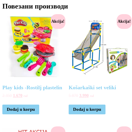
Повезани производи
Akcija!
Akcija!
Play kids -Rostilj plastelin
Košarkaški set veliki
2.350
1.670
5.870
3.990
rsd
rsd
Dodaj u korpu
Dodaj u korpu