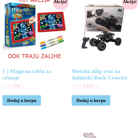
Akcija!
Akcija!
1 ) Magicna tabla za
Metalni džip crni na
crtanje
daljinski Rock Crawler
1.990
990
5.970
3.970
rsd
rsd
Dodaj u korpu
Dodaj u korpu