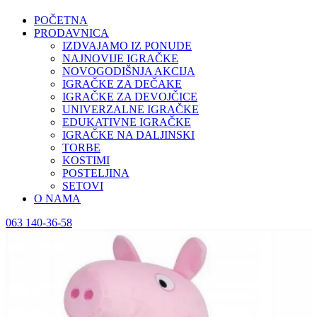
POČETNA
PRODAVNICA
IZDVAJAMO IZ PONUDE
NAJNOVIJE IGRAČKE
NOVOGODIŠNJA AKCIJA
IGRAČKE ZA DEČAKE
IGRAČKE ZA DEVOJČICE
UNIVERZALNE IGRAČKE
EDUKATIVNE IGRAČKE
IGRAČKE NA DALJINSKI
TORBE
KOSTIMI
POSTELJINA
SETOVI
O NAMA
063 140-36-58