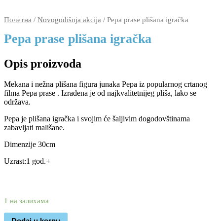
Почетна
/
Novogodišnja akcija
/ Pepa prase plišana igračka
Pepa prase plišana igračka
Opis proizvoda
Mekana i nežna plišana figura junaka Pepa iz popularnog crtanog
filma Pepa prase . Izrađena je od najkvalitetnijeg pliša, lako se
održava.
Pepa je plišana igračka i svojim će šaljivim dogodovštinama
zabavljati mališane.
Dimenzije 30cm
Uzrast:1 god.+
2.230
1.370
rsd
1 на залихама
Dodaj u korpu