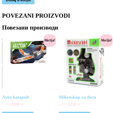
POVEZANI PROIZVODI
Повезани производи
Akcija!
Akcija!
Auto katapult
Mikroskop za decu
2.350
1.650
2.350
1.750
rsd
rsd