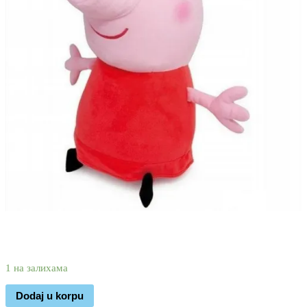
2.230
1.370
rsd
1 на залихама
Dodaj u korpu