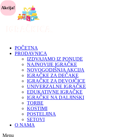
Akcija!
POČETNA
PRODAVNICA
IZDVAJAMO IZ PONUDE
NAJNOVIJE IGRAČKE
NOVOGODIŠNJA AKCIJA
IGRAČKE ZA DEČAKE
IGRAČKE ZA DEVOJČICE
UNIVERZALNE IGRAČKE
EDUKATIVNE IGRAČKE
IGRAČKE NA DALJINSKI
TORBE
KOSTIMI
POSTELJINA
SETOVI
O NAMA
Menu