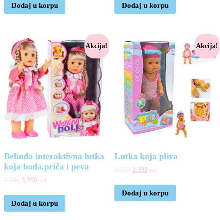
Dodaj u korpu
Dodaj u korpu
Akcija!
Akcija!
Belinda interaktivna lutka
Lutka koja pliva
koja hoda,priča i peva
4.930
3.390
rsd
4.890
3.990
rsd
Dodaj u korpu
Dodaj u korpu