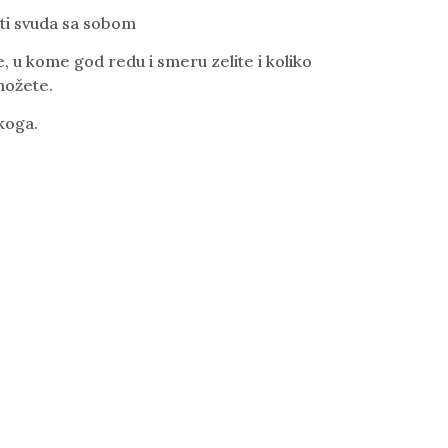
ti svuda sa sobom
, u kome god redu i smeru zelite i koliko
možete.
akoga.