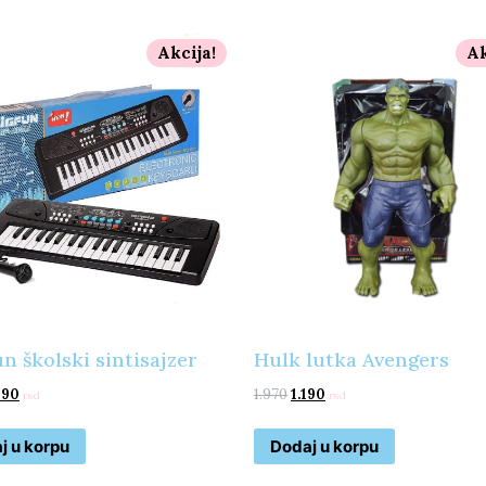
Akcija!
Ak
un školski sintisajzer
Hulk lutka Avengers
190
1.970
1.190
rsd
rsd
j u korpu
Dodaj u korpu