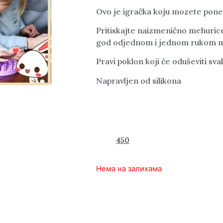
Ovo je igračka koju mozete pone
Pritiskajte naizmenično mehurice
god odjednom i jednom rukom 
Pravi poklon koji će oduševiti sv
Napravljen od silikona
1.370
450
rsd
Нема на залихама