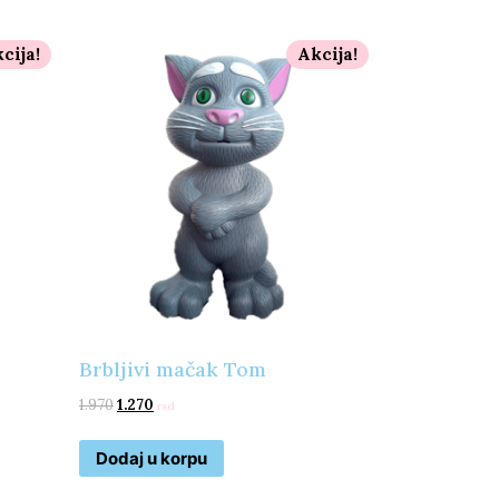
cija!
Akcija!
Brbljivi mačak Tom
1.970
1.270
rsd
Dodaj u korpu