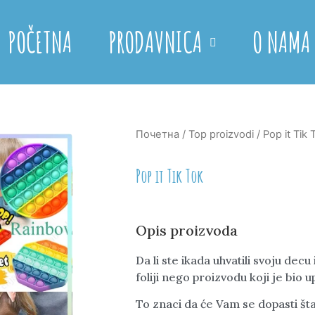
POČETNA
PRODAVNICA
O NAMA
Почетна
/
Top proizvodi
/ Pop it Tik 
Pop it Tik Tok
Opis proizvoda
Da li ste ikada uhvatili svoju dec
foliji nego proizvodu koji je bio
To znaci da će Vam se dopasti šta