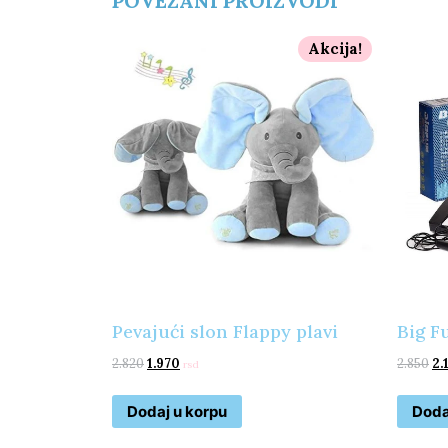
POVEZANI PROIZVODI
Akcija!
Pevajući slon Flappy plavi
Big F
2.820
1.970
2.850
2.
rsd
Dodaj u korpu
Doda