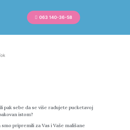
063 140-36-58
Tok
u ili pak sebe da se više radujete pucketavoj
 upakovan istom?
 smo pripremili za Vas i Vaše mališane