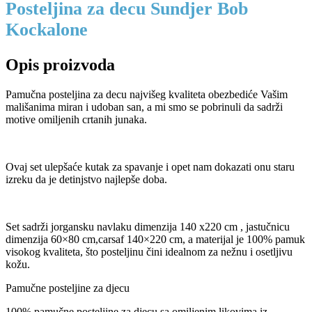
Posteljina za decu Sundjer Bob
Kockalone
Opis proizvoda
Pamučna posteljina za decu najvišeg kvaliteta obezbediće Vašim
mališanima miran i udoban san, a mi smo se pobrinuli da sadrži
motive omiljenih crtanih junaka.
Ovaj set ulepšaće kutak za spavanje i opet nam dokazati onu staru
izreku da je detinjstvo najlepše doba.
Set sadrži jorgansku navlaku dimenzija 140 x220 cm , jastučnicu
dimenzija 60×80 cm,carsaf 140×220 cm, a materijal je 100% pamuk
visokog kvaliteta, što posteljinu čini idealnom za nežnu i osetljivu
kožu.
Pamučne posteljine za djecu
100% pamučne posteljine za djecu sa omiljenim likovima iz