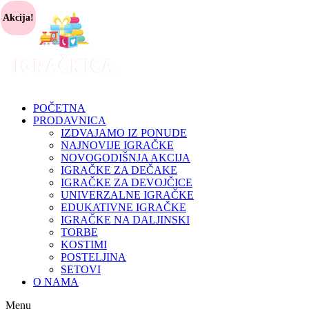
Akcija!
POČETNA
PRODAVNICA
IZDVAJAMO IZ PONUDE
NAJNOVIJE IGRAČKE
NOVOGODIŠNJA AKCIJA
IGRAČKE ZA DEČAKE
IGRAČKE ZA DEVOJČICE
UNIVERZALNE IGRAČKE
EDUKATIVNE IGRAČKE
IGRAČKE NA DALJINSKI
TORBE
KOSTIMI
POSTELJINA
SETOVI
O NAMA
Menu