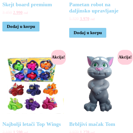
Skejt board premium
Pametan robot na
daljinsko upravljanje
3.450
2.990
rsd
5.320
3.970
rsd
Dodaj u korpu
Dodaj u korpu
Akcija!
Akcija!
Najbolji letači Top Wings
Brbljivi mačak Tom
2.100
1.590
1.970
1.270
rsd
rsd