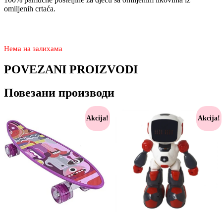
omiljenih crtaća.
2.570
1.750
rsd
Нема на залихама
POVEZANI PROIZVODI
Повезани производи
Akcija!
Akcija!