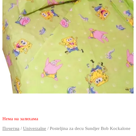
2.570
1.750
rsd
Нема на залихама
Почетна
/
Univerzalne
/ Posteljina za decu Sundjer Bob Kockalone