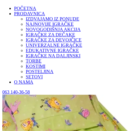
POČETNA
PRODAVNICA
IZDVAJAMO IZ PONUDE
NAJNOVIJE IGRAČKE
NOVOGODIŠNJA AKCIJA
IGRAČKE ZA DEČAKE
IGRAČKE ZA DEVOJČICE
UNIVERZALNE IGRAČKE
EDUKATIVNE IGRAČKE
IGRAČKE NA DALJINSKI
TORBE
KOSTIMI
POSTELJINA
SETOVI
O NAMA
063 140-36-58