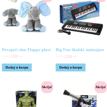
Pevajući slon Flappy plavi
Big Fun školski sintisajzer
2.820
1.970
2.850
2.190
rsd
rsd
Dodaj u korpu
Dodaj u korpu
Akcija!
Akcija!