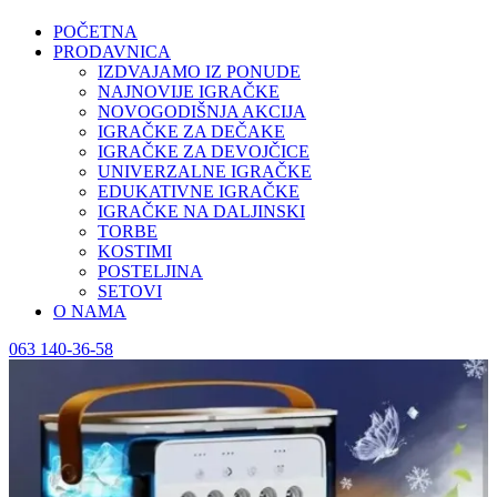
POČETNA
PRODAVNICA
IZDVAJAMO IZ PONUDE
NAJNOVIJE IGRAČKE
NOVOGODIŠNJA AKCIJA
IGRAČKE ZA DEČAKE
IGRAČKE ZA DEVOJČICE
UNIVERZALNE IGRAČKE
EDUKATIVNE IGRAČKE
IGRAČKE NA DALJINSKI
TORBE
KOSTIMI
POSTELJINA
SETOVI
O NAMA
063 140-36-58