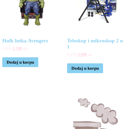
Hulk lutka Avengers
Teleskop i mikroskop 2 u
1
1.970
1.190
rsd
5.570
3.990
rsd
Dodaj u korpu
Dodaj u korpu