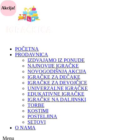
Akcija!
POČETNA
PRODAVNICA
IZDVAJAMO IZ PONUDE
NAJNOVIJE IGRAČKE
NOVOGODIŠNJA AKCIJA
IGRAČKE ZA DEČAKE
IGRAČKE ZA DEVOJČICE
UNIVERZALNE IGRAČKE
EDUKATIVNE IGRAČKE
IGRAČKE NA DALJINSKI
TORBE
KOSTIMI
POSTELJINA
SETOVI
O NAMA
Menu