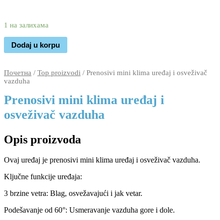
2.950
1.890
rsd
1 на залихама
Dodaj u korpu
Почетна
/
Top proizvodi
/ Prenosivi mini klima uređaj i osveživač
vazduha
Prenosivi mini klima uređaj i
osveživač vazduha
Opis proizvoda
Ovaj uređaj je prenosivi mini klima uređaj i osveživač vazduha.
Ključne funkcije uređaja:
3 brzine vetra: Blag, osvežavajući i jak vetar.
Podešavanje od 60°: Usmeravanje vazduha gore i dole.