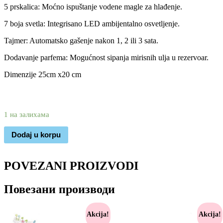
5 prskalica: Moćno ispuštanje vodene magle za hlađenje.
7 boja svetla: Integrisano LED ambijentalno osvetljenje.
Tajmer: Automatsko gašenje nakon 1, 2 ili 3 sata.
Dodavanje parfema: Mogućnost sipanja mirisnih ulja u rezervoar.
Dimenzije 25cm x20 cm
2.950
1.890
rsd
1 на залихама
Dodaj u korpu
POVEZANI PROIZVODI
Повезани производи
Akcija!
Akcija!