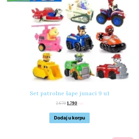
Set patrolne šape junaci 9 u1
2.670
1.790
rsd
Dodaj u korpu