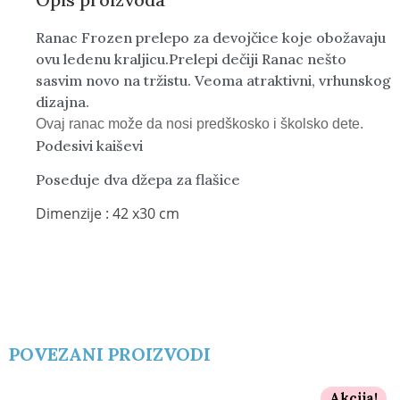
Ranac Frozen prelepo za devojčice koje obožavaju
ovu ledenu kraljicu.Prelepi dečiji Ranac nešto
sasvim novo na tržistu. Veoma atraktivni, vrhunskog
dizajna.
Ovaj ranac može da nosi predškosko i školsko dete.
Podesivi kaiševi
Poseduje dva džepa za flašice
Dimenzije : 42 x30 cm
POVEZANI PROIZVODI
Akcija!