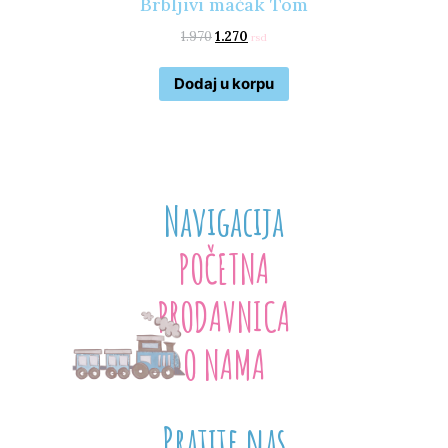
Brbljivi mačak Tom
1.970
1.270
rsd
Dodaj u korpu
Navigacija
POČETNA
PRODAVNICA
O NAMA
Pratite nas