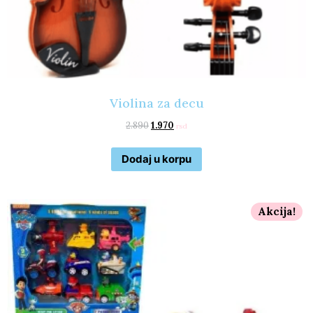
Violina za decu
2.890
1.970
rsd
Dodaj u korpu
Akcija!