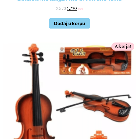
2.570
1.770
rsd
Dodaj u korpu
Akcija!