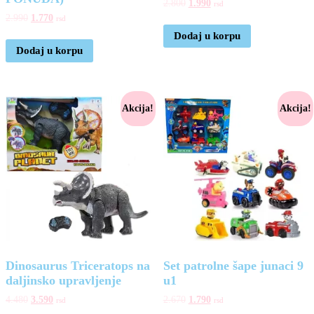
2.800
1.990
rsd
2.990
1.770
rsd
Dodaj u korpu
Dodaj u korpu
Akcija!
Akcija!
Dinosaurus Triceratops na
Set patrolne šape junaci 9
daljinsko upravljenje
u1
4.480
3.590
2.670
1.790
rsd
rsd