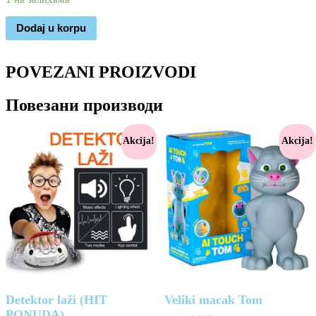
Dodaj u korpu
POVEZANI PROIZVODI
Повезани производи
Akcija!
Akcija!
Detektor laži (HIT
Veliki macak Tom
PONUDA)