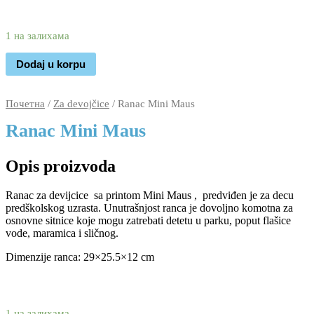
1.990
1.390
rsd
1 на залихама
Dodaj u korpu
Почетна
/
Za devojčice
/ Ranac Mini Maus
Ranac Mini Maus
Opis proizvoda
Ranac za devijcice sa printom Mini Maus , predviđen je za decu
predškolskog uzrasta. Unutrašnjost ranca je dovoljno komotna za
osnovne sitnice koje mogu zatrebati detetu u parku, poput flašice
vode, maramica i sličnog.
Dimenzije ranca: 29×25.5×12 cm
1.990
1.390
rsd
1 на залихама