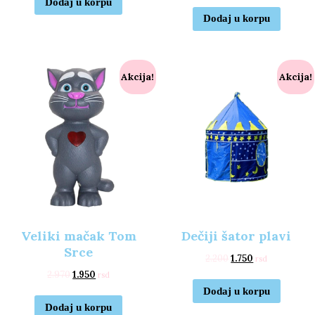
Dodaj u korpu
Dodaj u korpu
Akcija!
Akcija!
Veliki mačak Tom
Dečiji šator plavi
Srce
2.200
1.750
rsd
2.970
1.950
rsd
Dodaj u korpu
Dodaj u korpu