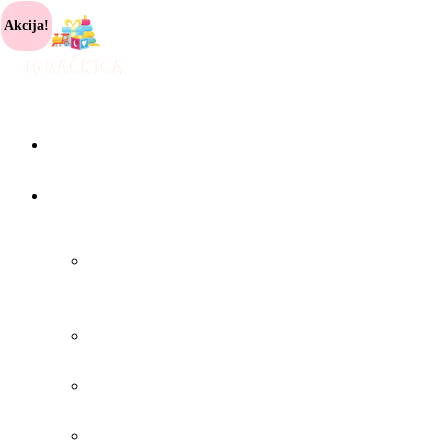
Akcija!
POČETNA
PRODAVNICA
IZDVAJAMO
IZ
PONUDE
NAJNOVIJE
IGRAČKE
NOVOGODIŠNJA
AKCIJA
IGRAČKE