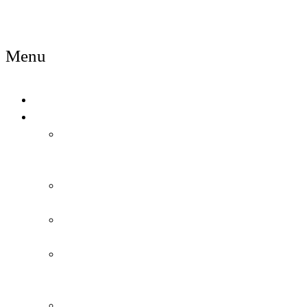
NAMA
Menu
POČETNA
PRODAVNICA
IZDVAJAMO
IZ
PONUDE
NAJNOVIJE
IGRAČKE
NOVOGODIŠNJA
AKCIJA
IGRAČKE
ZA
DEČAKE
IGRAČKE