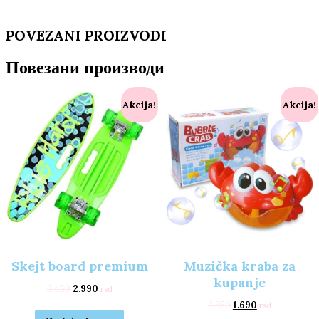
POVEZANI PROIZVODI
Повезани производи
Akcija!
Akcija!
Skejt board premium
Muzička kraba za
kupanje
3.450
2.990
rsd
2.350
1.690
rsd