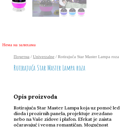
2.170
1.270
rsd
Нема на залихама
Почетна
/
Univerzalne
/ Rotirajuća Star Master Lampa roza
Rotirajuća Star Master Lampa roza
Opis proizvoda
Rotirajuća Star Master Lampa koja uz pomoć led
dioda i prozirnih panela, projektuje zvezdano
nebo na Vaše zidove i plafon. Efekat je zaista
očaravajuć i veoma romantičan. Mogućnost