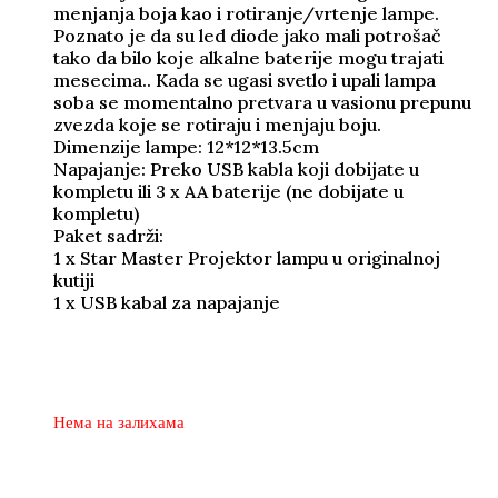
menjanja boja kao i rotiranje/vrtenje lampe.
Poznato je da su led diode jako mali potrošač
tako da bilo koje alkalne baterije mogu trajati
mesecima.. Kada se ugasi svetlo i upali lampa
soba se momentalno pretvara u vasionu prepunu
zvezda koje se rotiraju i menjaju boju.
Dimenzije lampe: 12*12*13.5cm
Napajanje: Preko USB kabla koji dobijate u
kompletu ili 3 x AA baterije (ne dobijate u
kompletu)
Paket sadrži:
1 x Star Master Projektor lampu u originalnoj
kutiji
1 x USB kabal za napajanje
2.170
1.270
rsd
Нема на залихама