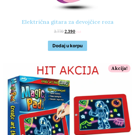
Električna gitara za devojčice roza
3.770
2.390
rsd
Dodaj u korpu
Akcija!