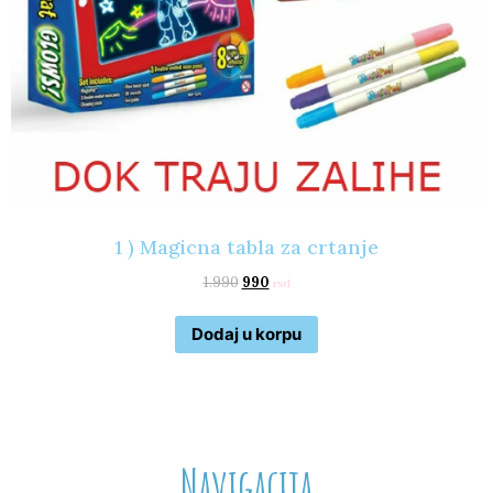
1 ) Magicna tabla za crtanje
1.990
990
rsd
Dodaj u korpu
Navigacija