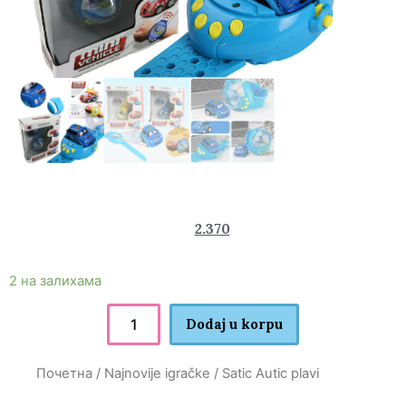
3.780
2.370
rsd
2 на залихама
Dodaj u korpu
Почетна
/
Najnovije igračke
/ Satic Autic plavi