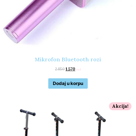
Mikrofon Bluetooth rozi
2.850
1.570
rsd
Dodaj u korpu
Akcija!