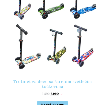
Trotinet za decu sa šarenim svetlećim
točkovima
3.890
2.990
rsd
Dodaj u korpu