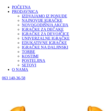
POČETNA
PRODAVNICA
IZDVAJAMO IZ PONUDE
NAJNOVIJE IGRAČKE
NOVOGODIŠNJA AKCIJA
IGRAČKE ZA DEČAKE
IGRAČKE ZA DEVOJČICE
UNIVERZALNE IGRAČKE
EDUKATIVNE IGRAČKE
IGRAČKE NA DALJINSKI
TORBE
KOSTIMI
POSTELJINA
SETOVI
O NAMA
063 140-36-58