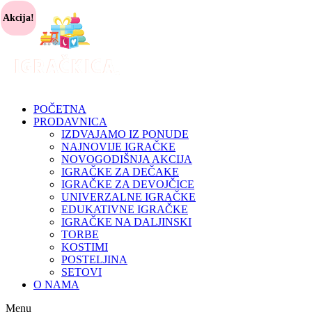
Akcija!
POČETNA
PRODAVNICA
IZDVAJAMO IZ PONUDE
NAJNOVIJE IGRAČKE
NOVOGODIŠNJA AKCIJA
IGRAČKE ZA DEČAKE
IGRAČKE ZA DEVOJČICE
UNIVERZALNE IGRAČKE
EDUKATIVNE IGRAČKE
IGRAČKE NA DALJINSKI
TORBE
KOSTIMI
POSTELJINA
SETOVI
O NAMA
Menu