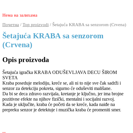
2.870
1.790
rsd
Нема на залихама
Почетна
/
Top proizvodi
/ Šetajuća KRABA sa senzorom (Crvena)
Šetajuća KRABA sa senzorom
(Crvena)
Opis proizvoda
Šetajuća igračka KRABA ODUŠEVLJAVA DECU ŠIROM
SVETA
Kraba poseduje melodiju, kreće se, ali ni to nije sve čak sadrži i
senzor za detekciju pokreta, sigurno će oduševiti mališane.
Da bi se deca zdravo razvijala, kretanje je ključno, jer ima brojne
pozitivne efekte na njihov fizički, mentalni i socijalni razvoj.
Kada je uključite, kraba će početi da se kreće, kada naiđe na
prepreku senzor je detektuje i muzička kraba će promeniti smer.
2.870
1.790
rsd