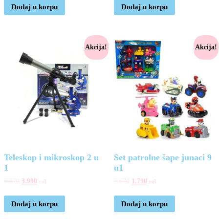
Dodaj u korpu
Dodaj u korpu
Akcija!
Akcija!
Teleskop i mikroskop 2 u
Set patrolne šape junaci 9
1
u1
5.570
3.990
2.670
1.790
rsd
rsd
Dodaj u korpu
Dodaj u korpu