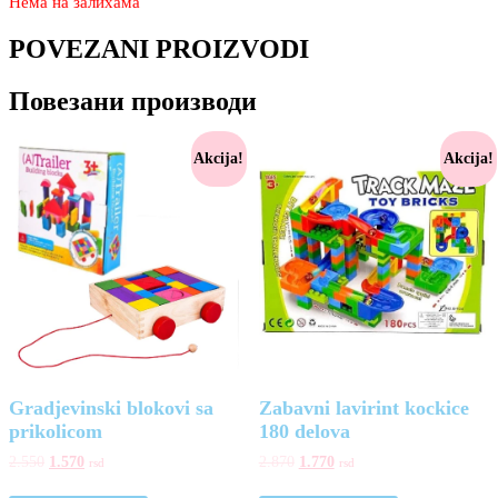
Нема на залихама
POVEZANI PROIZVODI
Повезани производи
Akcija!
Akcija!
Gradjevinski blokovi sa
Zabavni lavirint kockice
prikolicom
180 delova
2.550
1.570
2.870
1.770
rsd
rsd