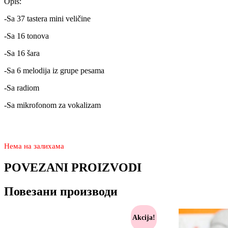
Opis:
-Sa 37 tastera mini veličine
-Sa 16 tonova
-Sa 16 šara
-Sa 6 melodija iz grupe pesama
-Sa radiom
-Sa mikrofonom za vokalizam
2.370
1.670
rsd
Нема на залихама
POVEZANI PROIZVODI
Повезани производи
Akcija!