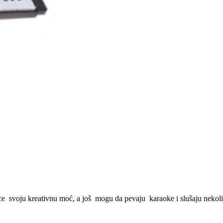
 svoju kreativnu moć, a još mogu da pevaju karaoke i slušaju nekoliko