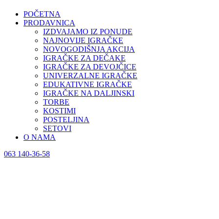
POČETNA
PRODAVNICA
IZDVAJAMO IZ PONUDE
NAJNOVIJE IGRAČKE
NOVOGODIŠNJA AKCIJA
IGRAČKE ZA DEČAKE
IGRAČKE ZA DEVOJČICE
UNIVERZALNE IGRAČKE
EDUKATIVNE IGRAČKE
IGRAČKE NA DALJINSKI
TORBE
KOSTIMI
POSTELJINA
SETOVI
O NAMA
063 140-36-58