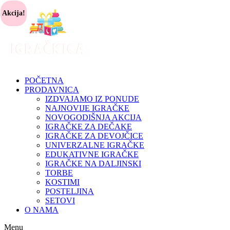
Akcija!
POČETNA
PRODAVNICA
IZDVAJAMO IZ PONUDE
NAJNOVIJE IGRAČKE
NOVOGODIŠNJA AKCIJA
IGRAČKE ZA DEČAKE
IGRAČKE ZA DEVOJČICE
UNIVERZALNE IGRAČKE
EDUKATIVNE IGRAČKE
IGRAČKE NA DALJINSKI
TORBE
KOSTIMI
POSTELJINA
SETOVI
O NAMA
Menu