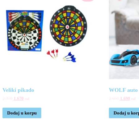
Veliki pikado
WOLF auto 
2.370
1.670
2.660
1.690
rsd
rsd
Dodaj u korpu
Dodaj u kor