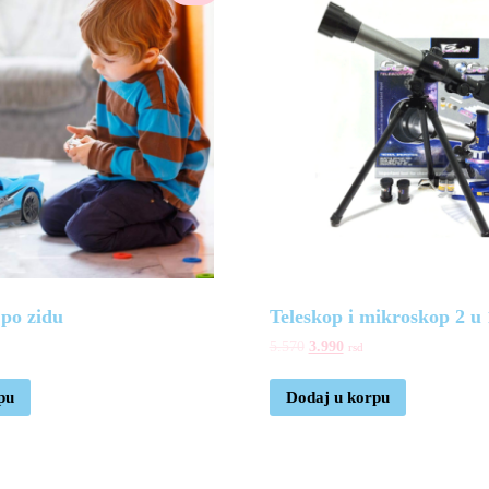
po zidu
Teleskop i mikroskop 2 u 
5.570
3.990
rsd
pu
Dodaj u korpu