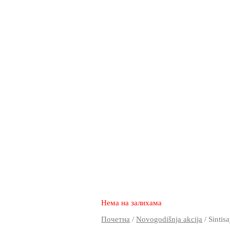
2.370
1.670
rsd
Нема на залихама
Почетна
/
Novogodišnja akcija
/ Sintisa