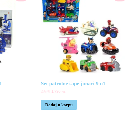
1
Set patrolne šape junaci 9 u1
2.670
1.790
rsd
Dodaj u korpu