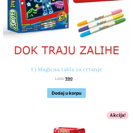
1 ) Magicna tabla za crtanje
1.990
990
rsd
Dodaj u korpu
Akcija!