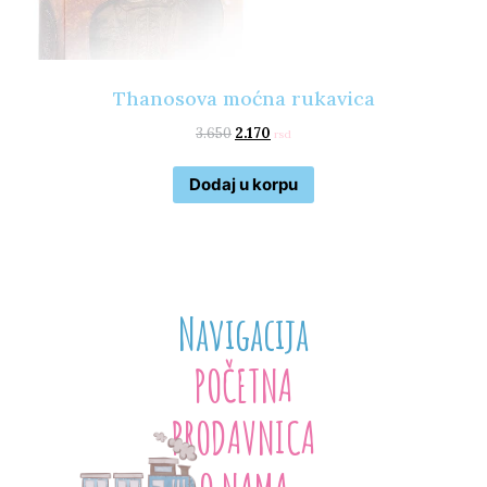
Thanosova moćna rukavica
3.650
2.170
rsd
Dodaj u korpu
Navigacija
POČETNA
PRODAVNICA