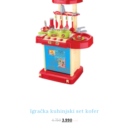
Igračka kuhinjski set kofer
4.750
3.990
rsd