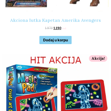
Akciona lutka Kapetan Amerika Avengers
1.970
1.190
rsd
Dodaj u korpu
Akcija!