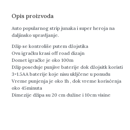
Opis proizvoda
Auto popularnog strip junaka i super heroja na
daljinsko upravljanje.
Džip se kontroliše putem džojstika
​Ovu igračku krasi off road dizajn
​Domet igračke je oko 100m
​Džip poseduje punjive baterije dok džojsitk koristi
3×1.5AA baterije koje nisu ukljčene u ponudu
​Vreme punjenja je oko 1h , dok vreme korisćenja
oko 45minuta
​Dimezije džipa su 20 cm dužine i 10cm visine