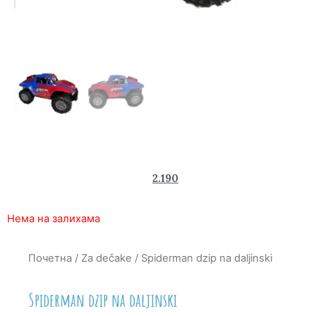
3.240
2.190
rsd
Нема на залихама
Почетна
/
Za dečake
/ Spiderman dzip na daljinski
Spiderman dzip na daljinski