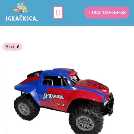
063 140-36-58
Akcija!