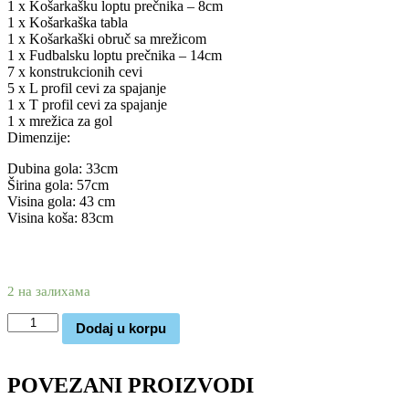
1 x Košarkašku loptu prečnika – 8cm
1 x Košarkaška tabla
1 x Košarkaški obruč sa mrežicom
1 x Fudbalsku loptu prečnika – 14cm
7 x konstrukcionih cevi
5 x L profil cevi za spajanje
1 x T profil cevi za spajanje
1 x mrežica za gol
Dimenzije:
Dubina gola: 33cm
Širina gola: 57cm
Visina gola: 43 cm
Visina koša: 83cm
2.690
1.570
rsd
2 на залихама
Spiderman
Dodaj u korpu
Fudbal
i
košarka
POVEZANI PROIZVODI
2u1
sport