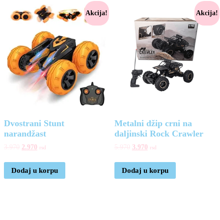
Akcija!
Akcija!
Dvostrani Stunt
Metalni džip crni na
narandžast
daljinski Rock Crawler
3.970
2.970
5.970
3.970
rsd
rsd
Dodaj u korpu
Dodaj u korpu