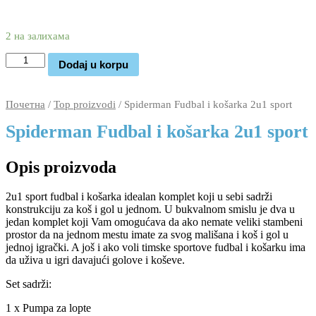
2.690
1.570
rsd
2 на залихама
Spiderman
Dodaj u korpu
Fudbal
i
košarka
Почетна
/
Top proizvodi
/ Spiderman Fudbal i košarka 2u1 sport
2u1
sport
Spiderman Fudbal i košarka 2u1 sport
количина
Opis proizvoda
2u1 sport fudbal i košarka idealan komplet koji u sebi sadrži
konstrukciju za koš i gol u jednom. U bukvalnom smislu je dva u
jedan komplet koji Vam omogućava da ako nemate veliki stambeni
prostor da na jednom mestu imate za svog mališana i koš i gol u
jednoj igrački. A još i ako voli timske sportove fudbal i košarku ima
da uživa u igri davajući golove i koševe.
Set sadrži:
1 x Pumpa za lopte