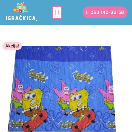
063 140-36-58
Akcija!