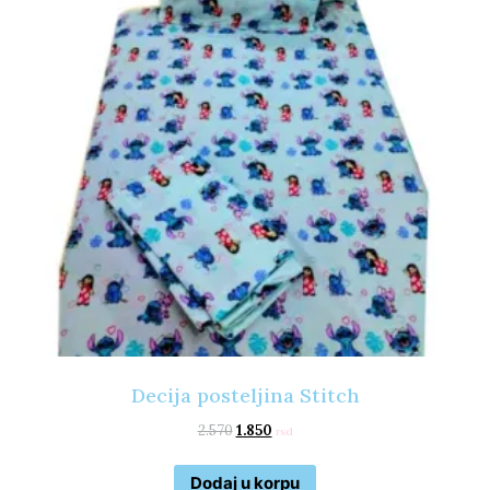
Decija posteljina Stitch
2.570
1.850
rsd
Dodaj u korpu