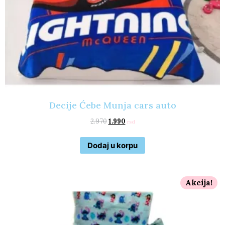
Decije Ćebe Munja cars auto
2.970
1.990
rsd
Dodaj u korpu
Akcija!