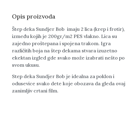
Opis proizvoda
Štep deka Sundjer Bob imaju 2 lica (krep i frotir),
između kojih je 200gr/m2 PES vlakno. Lica su
zajedno proštepana i spojena trakom. Igra
različitih boja na štep dekama stvara izuzetno
ekektan izgled gde svako može izabrati nešto po
svom ukusu.
Step deka Sundjer Bob je idealna za poklon i
odusevice svako dete koje obozava da gleda ovaj
zanimljiv crtani film.