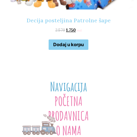
Decija posteljina Patrolne šape
2.570
1.750
rsd
Dodaj u korpu
Navigacija
POČETNA
PRODAVNICA
O NAMA