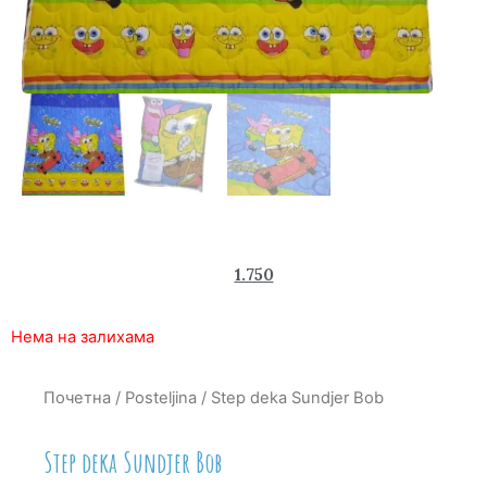
2.570
1.750
rsd
Нема на залихама
Почетна
/
Posteljina
/ Step deka Sundjer Bob
Step deka Sundjer Bob