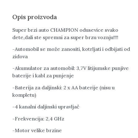
Opis proizvoda
Super brzi auto CHAMPION odusevice svako
dete,dali ste spremni za super brzu voznju!!!!
-Automobil se može zanositi, kotrljati i odbijati od
zidova
-Akumulator za automobil: 3,7V litijumske punjive
baterije i kabl za punjenje
-Baterija za daljinski: 2 x AA baterije (nisu u
kompletu)
-4 kanalni daljinski upravljač
-Frekvencija: 2,4 GHz
-Motor velike brzine