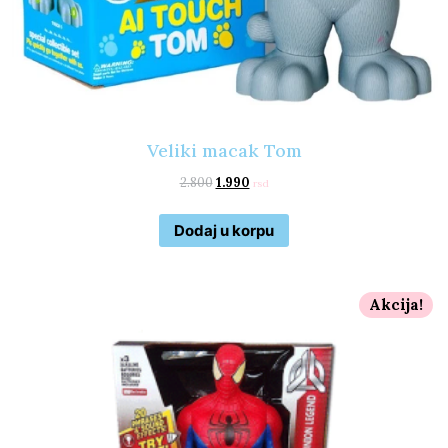
Veliki macak Tom
2.800
1.990
rsd
Dodaj u korpu
Akcija!