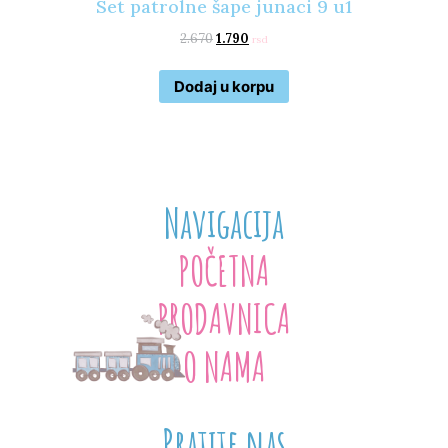
Set patrolne šape junaci 9 u1
2.670
1.790
rsd
Dodaj u korpu
Navigacija
POČETNA
PRODAVNICA
O NAMA
Pratite nas