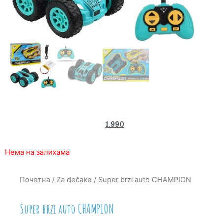
2.550
1.990
rsd
Нема на залихама
Почетна
/
Za dečake
/ Super brzi auto CHAMPION
Super brzi auto CHAMPION