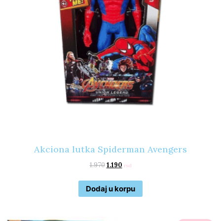
Akciona lutka Spiderman Avengers
1.970
1.190
rsd
Dodaj u korpu