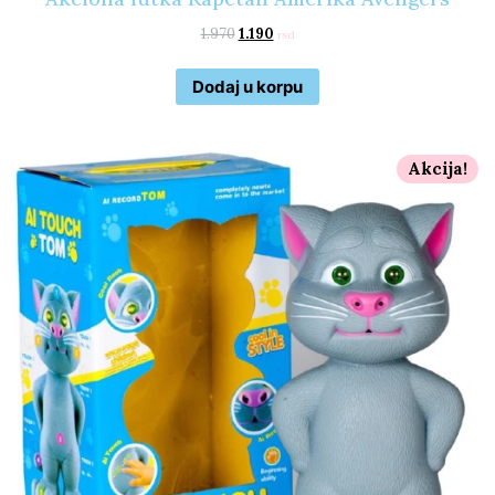
1.970
1.190
rsd
Dodaj u korpu
Akcija!