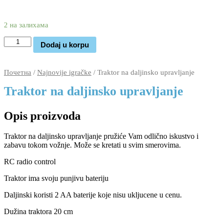
3.220
1.990
rsd
2 на залихама
Traktor
Dodaj u korpu
na
daljinsko
upravljanje
Почетна
/
Najnovije igračke
/ Traktor na daljinsko upravljanje
количина
Traktor na daljinsko upravljanje
Opis proizvoda
Traktor na daljinsko upravljanje pružiće Vam odlično iskustvo i
zabavu tokom vožnje. Može se kretati u svim smerovima.
RC radio control
Traktor ima svoju punjivu bateriju
Daljinski koristi 2 AA baterije koje nisu ukljucene u cenu.
Dužina traktora 20 cm