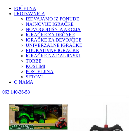
POČETNA
PRODAVNICA
IZDVAJAMO IZ PONUDE
NAJNOVIJE IGRAČKE
NOVOGODIŠNJA AKCIJA
IGRAČKE ZA DEČAKE
IGRAČKE ZA DEVOJČICE
UNIVERZALNE IGRAČKE
EDUKATIVNE IGRAČKE
IGRAČKE NA DALJINSKI
TORBE
KOSTIMI
POSTELJINA
SETOVI
O NAMA
063 140-36-58