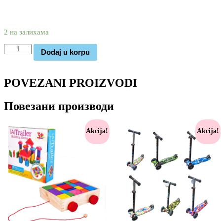
3.220
1.990
rsd
2 на залихама
Traktor
Dodaj u korpu
na
daljinsko
upravljanje
POVEZANI PROIZVODI
количина
Повезани производи
Akcija!
Akcija!