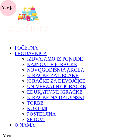
Akcija!
POČETNA
PRODAVNICA
IZDVAJAMO IZ PONUDE
NAJNOVIJE IGRAČKE
NOVOGODIŠNJA AKCIJA
IGRAČKE ZA DEČAKE
IGRAČKE ZA DEVOJČICE
UNIVERZALNE IGRAČKE
EDUKATIVNE IGRAČKE
IGRAČKE NA DALJINSKI
TORBE
KOSTIMI
POSTELJINA
SETOVI
O NAMA
Menu