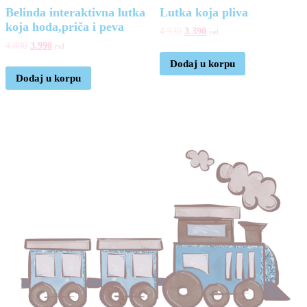
Belinda interaktivna lutka
Lutka koja pliva
koja hoda,priča i peva
4.930
3.390
rsd
4.890
3.990
rsd
Dodaj u korpu
Dodaj u korpu