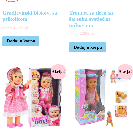
Gradjevinski blokovi sa
Trotinet za decu sa
prikolicom
šarenim svetlećim
točkovima
2.550
1.570
rsd
3.890
2.990
rsd
Dodaj u korpu
Dodaj u korpu
Akcija!
Akcija!