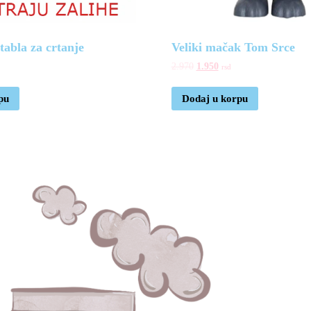
tabla za crtanje
Veliki mačak Tom Srce
2.970
1.950
rsd
pu
Dodaj u korpu