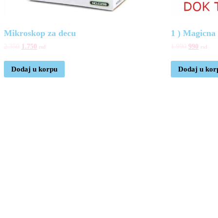
Mikroskop za decu
1 ) Magicna 
2.350
1.750
1.990
990
rsd
rsd
Dodaj u korpu
Dodaj u kor