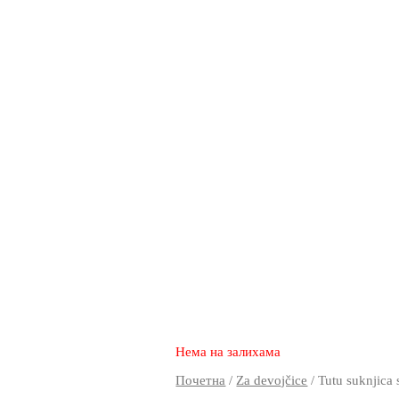
1.870
990
rsd
Нема на залихама
Почетна
/
Za devojčice
/ Tutu suknjica 