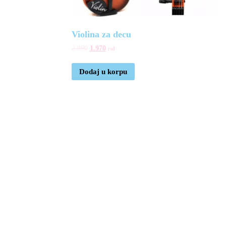
Violina za decu
2.890
1.970
rsd
Dodaj u korpu