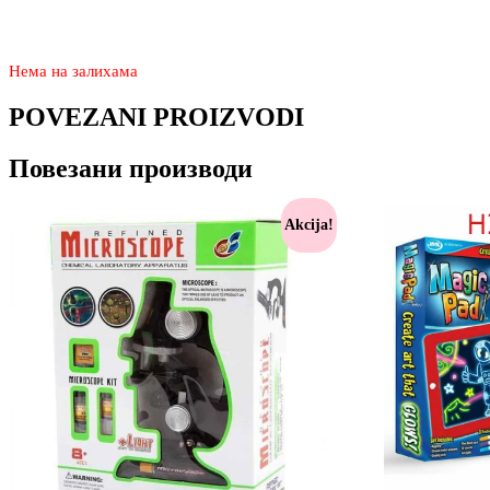
1.870
990
rsd
Нема на залихама
POVEZANI PROIZVODI
Повезани производи
Akcija!