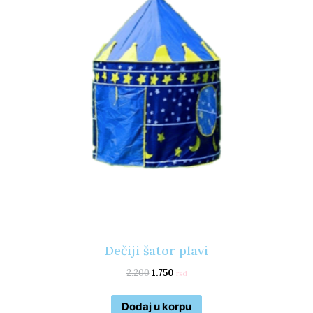
Dečiji šator plavi
2.200
1.750
rsd
Dodaj u korpu