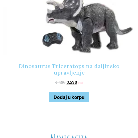
Dinosaurus Triceratops na daljinsko
upravljenje
4.480
3.590
rsd
Dodaj u korpu