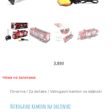
4.990
3.890
rsd
Нема на залихама
Почетна
/
Za dečake
/ Vatrogasni kamion na daljinski
Vatrogasni kamion na daljinski