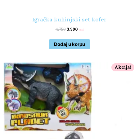
Igračka kuhinjski set kofer
4.750
3.990
rsd
Dodaj u korpu
Akcija!