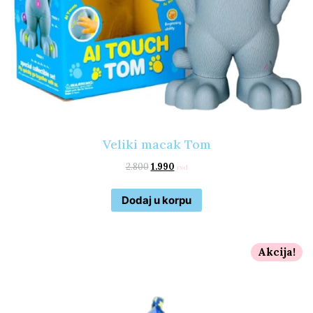
Veliki macak Tom
2.800
1.990
rsd
Dodaj u korpu
Akcija!