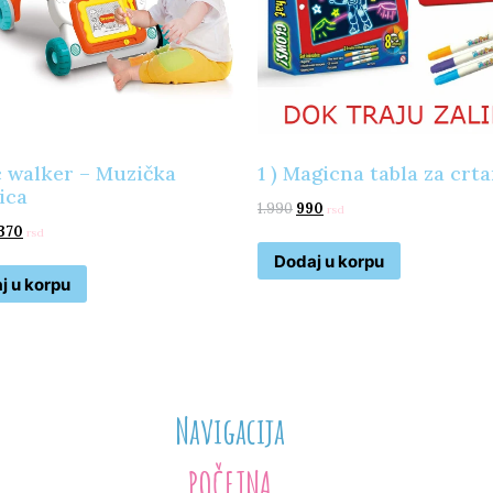
 walker – Muzička
1 ) Magicna tabla za crt
ica
1.990
990
rsd
370
rsd
Dodaj u korpu
j u korpu
Navigacija
POČETNA