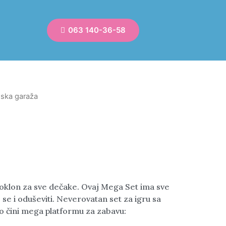
063 140-36-58
dska garaža
poklon za sve dečake. Ovaj Mega Set ima sve
 se i oduševiti. Neverovatan set za igru sa
o čini mega platformu za zabavu: