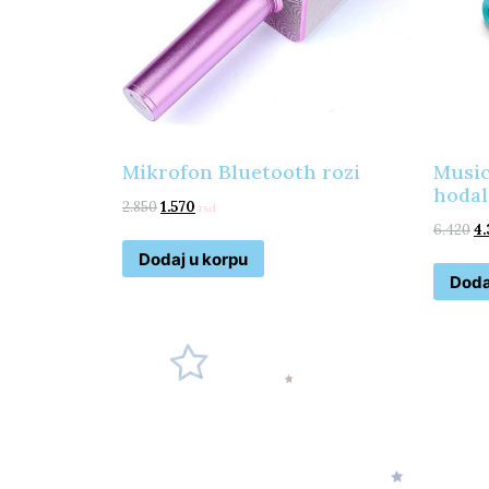
Mikrofon Bluetooth rozi
Music
hodal
2.850
1.570
rsd
6.420
4.
Dodaj u korpu
Doda