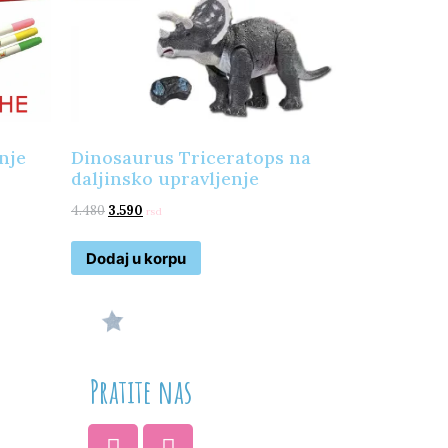
anje
Dinosaurus Triceratops na
daljinsko upravljenje
4.480
3.590
rsd
Dodaj u korpu
Pratite nas