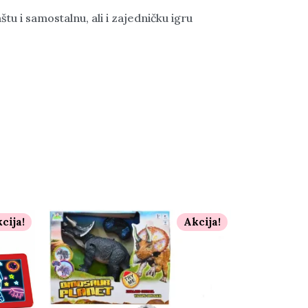
tu i samostalnu, ali i zajedničku igru
cija!
Akcija!