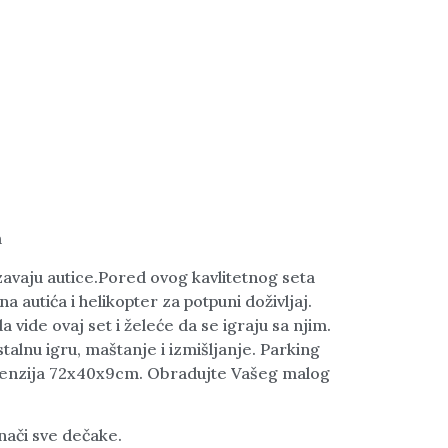
m
avaju autice.Pored ovog kavlitetnog seta
a autića i helikopter za potpuni doživljaj.
a vide ovaj set i želeće da se igraju sa njim.
talnu igru, maštanje i izmišljanje. Parking
dimenzija 72x40x9cm. Obradujte Vašeg malog
znači sve dečake.