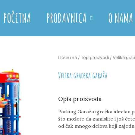
POČETNA
PRODAVNICA
O NAMA
Почетна
/
Top proizvodi
/ Velika gra
Velika gradska garaža
Opis proizvoda
Parking Garaža igračka idealan 
što možete da zamislite i još ćete
od čak mnogo delova koji zajedn