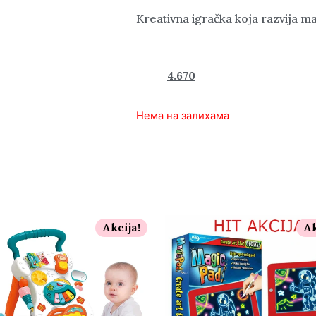
Kreativna igračka koja razvija maš
6.890
4.670
rsd
Нема на залихама
Akcija!
Ak