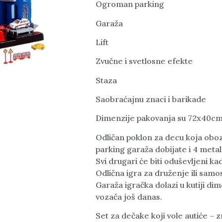
Ogroman parking
Garaža
Lift
Zvučne i svetlosne efekte
Staza
Saobraćajnu znaci i barikade
Dimenzije pakovanja su 72x40c
Odličan poklon za decu koja oboz
parking garaža dobijate i 4 metaln
Svi drugari će biti oduševljeni kad
Odlična igra za druženje ili samos
Garaža igračka dolazi u kutiji 
vozača još danas.
Set za dečake koji vole autiće – 