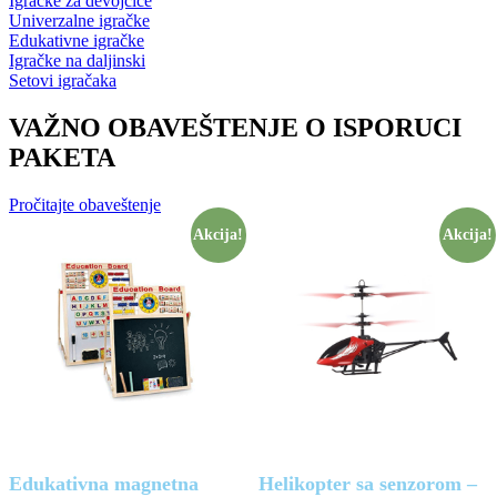
Igračke za devojčice
Univerzalne igračke
Edukativne igračke
Igračke na daljinski
Setovi igračaka
VAŽNO OBAVEŠTENJE O ISPORUCI
PAKETA
Pročitajte obaveštenje
Akcija!
Akcija!
Edukativna magnetna
Helikopter sa senzorom –