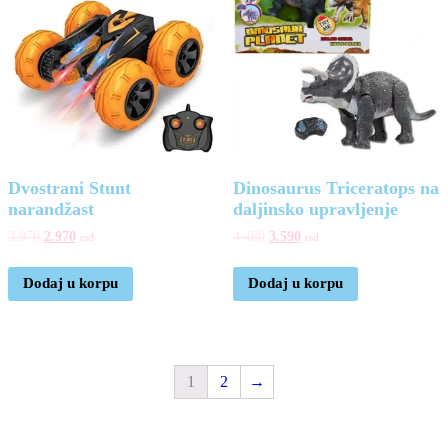
Dvostrani Stunt
Dinosaurus Triceratops na
narandžast
daljinsko upravljenje
3.970
2.970
4.480
3.590
rsd
rsd
Dodaj u korpu
Dodaj u korpu
1
2
→