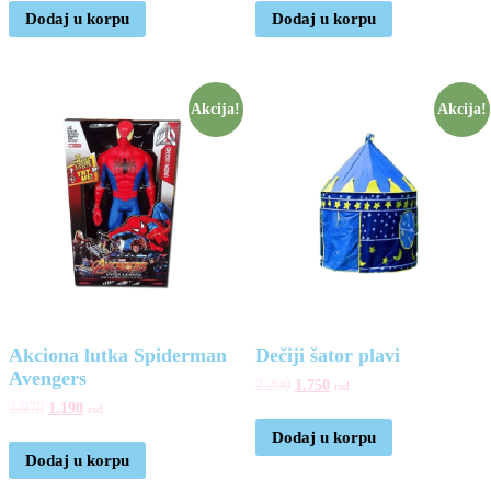
Dodaj u korpu
Dodaj u korpu
Akcija!
Akcija!
Akciona lutka Spiderman
Dečiji šator plavi
Avengers
2.200
1.750
rsd
1.970
1.190
rsd
Dodaj u korpu
Dodaj u korpu