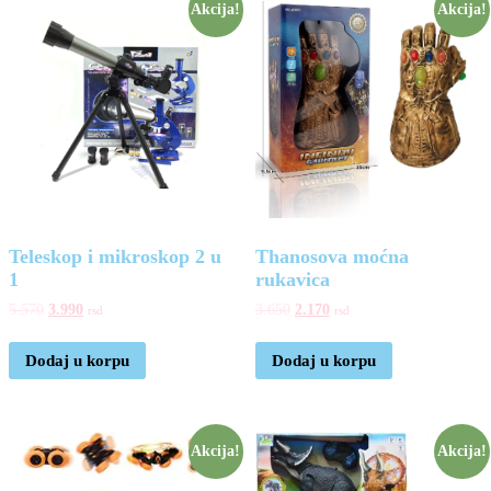
Akcija!
Akcija!
Teleskop i mikroskop 2 u
Thanosova moćna
1
rukavica
5.570
3.990
3.650
2.170
rsd
rsd
Dodaj u korpu
Dodaj u korpu
Akcija!
Akcija!