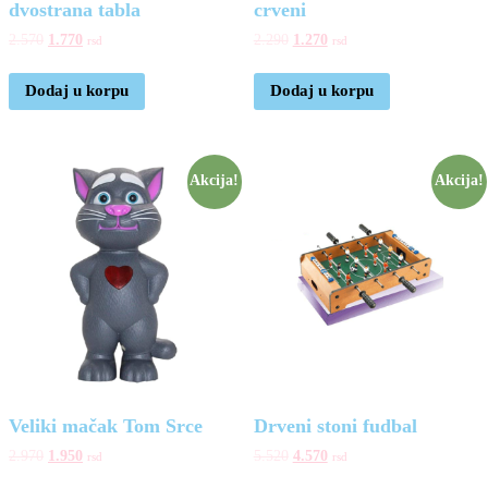
dvostrana tabla
crveni
2.570
1.770
2.290
1.270
rsd
rsd
Dodaj u korpu
Dodaj u korpu
Akcija!
Akcija!
Veliki mačak Tom Srce
Drveni stoni fudbal
2.970
1.950
5.520
4.570
rsd
rsd