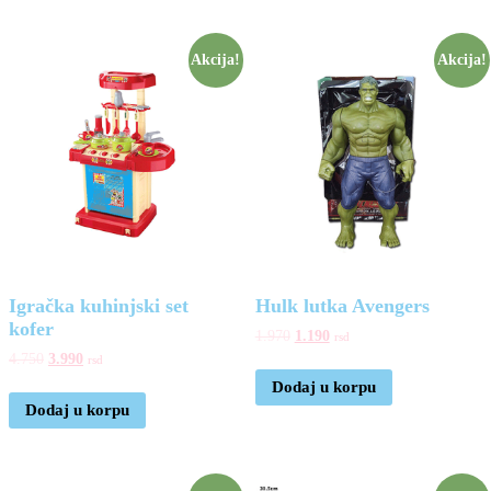
Akcija!
Akcija!
Igračka kuhinjski set
Hulk lutka Avengers
kofer
1.970
1.190
rsd
4.750
3.990
rsd
Dodaj u korpu
Dodaj u korpu