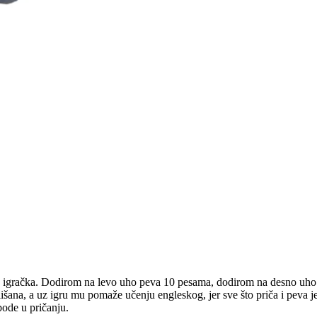
 igračka. Dodirom na levo uho peva 10 pesama, dodirom na desno uho 
mališana, a uz igru mu pomaže učenju engleskog, jer sve što priča i peva 
ode u pričanju.