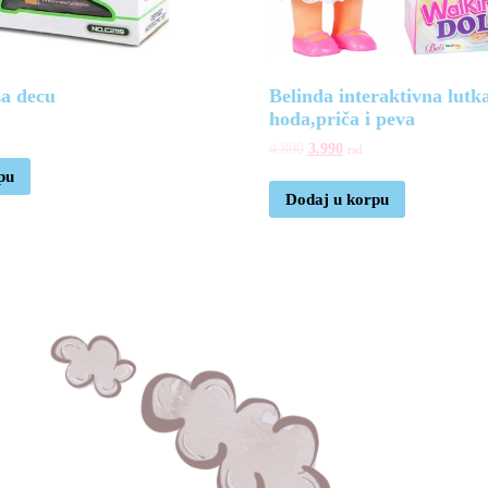
a decu
Belinda interaktivna lutk
hoda,priča i peva
4.890
3.990
rsd
pu
Dodaj u korpu