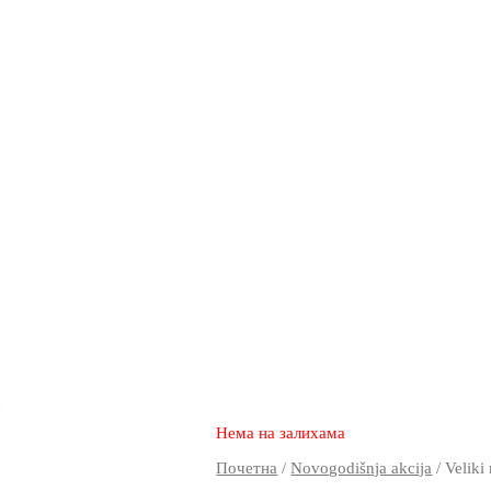
2.970
1.950
rsd
Нема на залихама
Почетна
/
Novogodišnja akcija
/ Velik