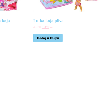
a koja
Lutka koja pliva
4.930
3.390
rsd
Dodaj u korpu