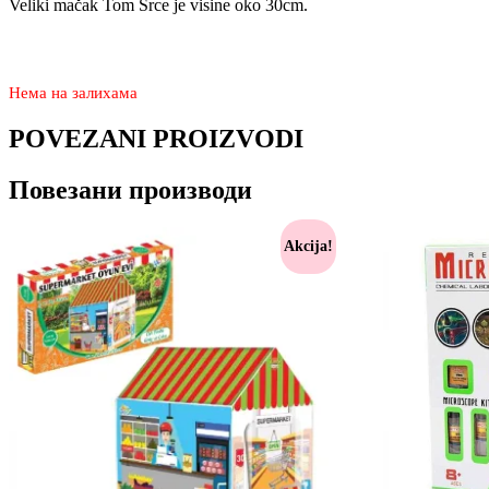
Veliki mačak Tom Srce je visine oko 30cm.
2.970
1.950
rsd
Нема на залихама
POVEZANI PROIZVODI
Повезани производи
Akcija!