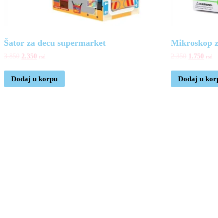
Šator za decu supermarket
Mikroskop z
3.850
2.350
2.350
1.750
rsd
rsd
Dodaj u korpu
Dodaj u kor