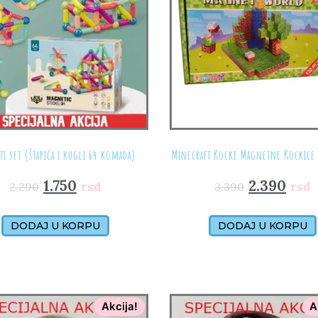
i set (štapića i kugli 64 komada)
Minecraft Kocke Magnetne Kockice
1.750
2.390
rsd
rsd
2.290
3.390
DODAJ U KORPU
DODAJ U KORPU
Akcija!
A