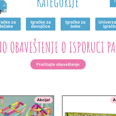
Kategorije
račke za
Igračke za
Igračke za
Univerza
dečake
devojčice
bebe
igračk
NO OBAVEŠTENJE O ISPORUCI PA
Pročitajte obaveštenje
Akcija!
A