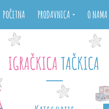
POČETNA
PRODAVNICA
O NAMA
IGRAČKICA
T
A
Č
K
I
C
A