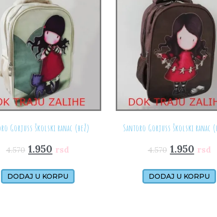
oro Gorjuss školski ranac (bež)
Santoro Gorjuss školski ranac 
1.950
1.950
rsd
rsd
4.570
4.570
DODAJ U KORPU
DODAJ U KORPU