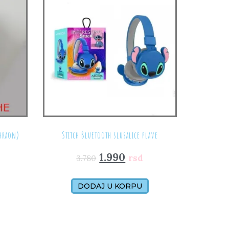
(braon)
Stitch Bluetooth slusalice plave
1.990
rsd
3.780
DODAJ U KORPU