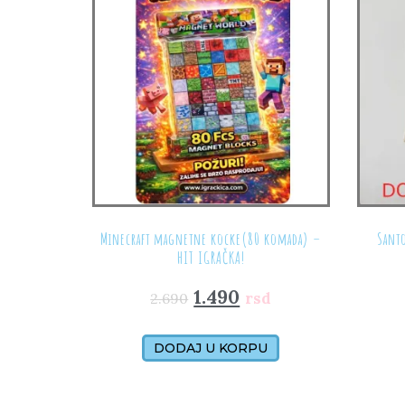
Minecraft magnetne kocke(80 komada) –
Sant
HIT IGRAČKA!
1.490
rsd
2.690
DODAJ U KORPU