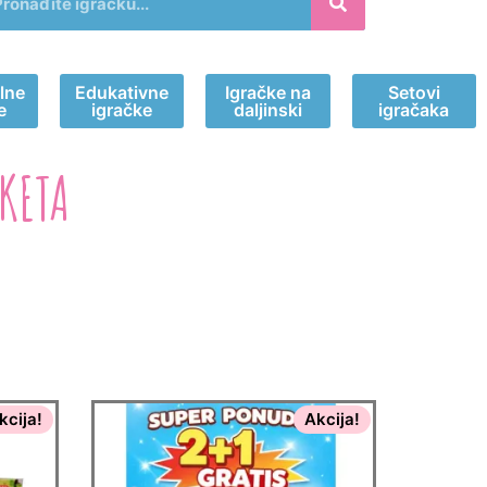
lne
Edukativne
Igračke na
Setovi
e
igračke
daljinski
igračaka
KETA
kcija!
Akcija!