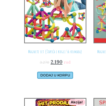
Magneti set (štapića i kugli 56 komada)
Magnet
2.190
rsd
3.270
DODAJ U KORPU
Akcija!