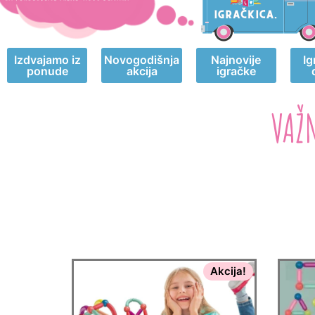
Izdvajamo iz
Novogodišnja
Najnovije
Ig
ponude
akcija
igračke
VAŽ
Akcija!