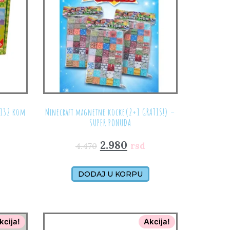
 132 kom
Minecraft magnetne kocke(2+1 GRATIS!) –
SUPER PONUDA
2.980
rsd
4.470
DODAJ U KORPU
kcija!
Akcija!