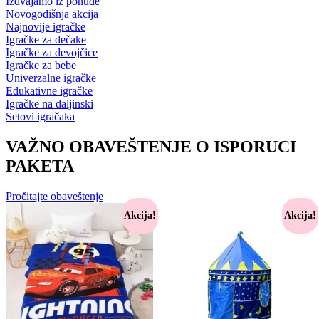
Izdvajamo iz ponude
Novogodišnja akcija
Najnovije igračke
Igračke za dečake
Igračke za devojčice
Igračke za bebe
Univerzalne igračke
Edukativne igračke
Igračke na daljinski
Setovi igračaka
VAŽNO OBAVEŠTENJE O ISPORUCI
PAKETA
Pročitajte obaveštenje
Akcija!
Akcija!