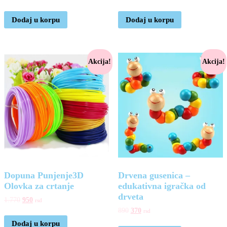
Dodaj u korpu
Dodaj u korpu
Akcija!
Akcija!
Dopuna Punjenje3D
Drvena gusenica –
Olovka za crtanje
edukativna igračka od
drveta
1.770
950
rsd
890
370
rsd
Dodaj u korpu