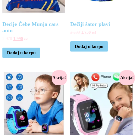
Decije Ćebe Munja cars
Dečiji šator plavi
auto
2.200
1.750
rsd
2.970
1.990
rsd
Dodaj u korpu
Dodaj u korpu
Akcija!
Akcija!