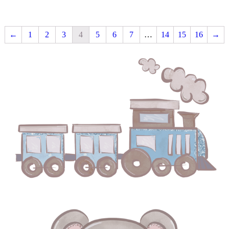
←
1
2
3
4
5
6
7
…
14
15
16
→