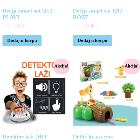
Dečiji smart sat Q12 –
Dečiji smart sat Q12 –
PLAVI
ROZE
2.990
1.890
2.990
1.890
rsd
rsd
Dodaj u korpu
Dodaj u korpu
Akcija!
Akcija!
Detektor laži (HIT
Detlić hvata crve