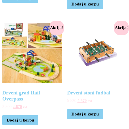
Dodaj u korpu
Akcija!
Akcija!
Drveni grad Rail
Drveni stoni fudbal
Overpass
5.520
4.570
rsd
3.800
2.670
rsd
Dodaj u korpu
Dodaj u korpu