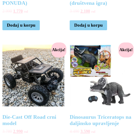
PONUDA)
(društvena igra)
2.990
1.770
3.190
2.100
rsd
rsd
Dodaj u korpu
Dodaj u korpu
Akcija!
Akcija!
Die-Cast Off Road crni
Dinosaurus Triceratops na
model
daljinsko upravljenje
3.780
2.990
4.480
3.590
rsd
rsd