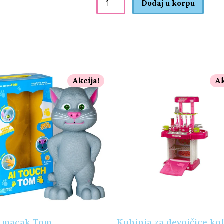
Dodaj u korpu
Akcija!
Ak
i macak Tom
Kuhinja za devojčice ko