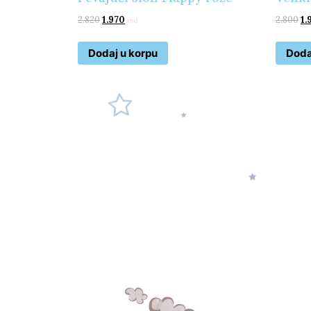
2.820
1.970
2.800
1.
rsd
Dodaj u korpu
Doda