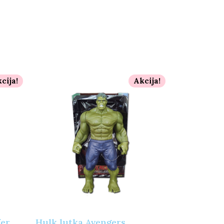
cija!
Akcija!
fer
Hulk lutka Avengers