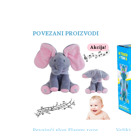
POVEZANI PROIZVODI
Akcija!
Pevajući slon Flappy roze
Velik