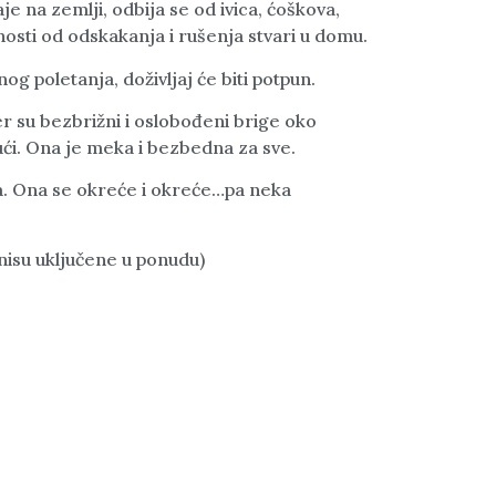
aje na zemlji, odbija se od ivica, ćoškova,
nosti od odskakanja i rušenja stvari u domu.
g poletanja, doživljaj će biti potpun.
 jer su bezbrižni i oslobođeni brige oko
ći. Ona je meka i bezbedna za sve.
ada. Ona se okreće i okreće…pa neka
nisu uključene u ponudu)