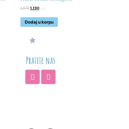
1.970
1.190
rsd
Dodaj u korpu
Pratite nas