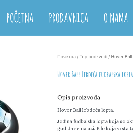
POČETNA
PRODAVNICA
O NAMA
Почетна
/
Top proizvodi
/ Hover Ball
Hover Ball Lebdeća fudbalska lopta
Opis proizvoda
Hover Ball lebdeća lopta.
Jedina fudbalska lopta koja se ok
god da se nalazi. Bilo koja vrsta 