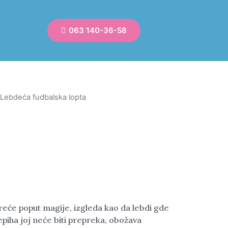
063 140-36-58
 Lebdeća fudbalska lopta
reće poput magije, izgleda kao da lebdi gde
tepiha joj neće biti prepreka, obožava