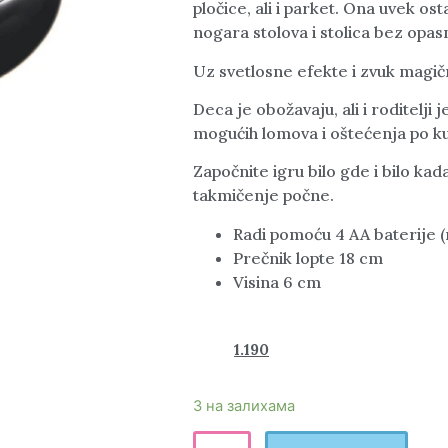
pločice, ali i parket. Ona uvek ost
nogara stolova i stolica bez opas
Uz svetlosne efekte i zvuk magično
Deca je obožavaju, ali i roditelji
mogućih lomova i oštećenja po ku
Započnite igru bilo gde i bilo k
takmičenje počne.
Radi pomoću 4 AA baterije (
Prečnik lopte 18 cm
Visina 6 cm
1.990
1.190
rsd
3 на залихама