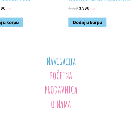
990
4.750
3.990
rsd
rsd
j u korpu
Dodaj u korpu
Navigacija
POČETNA
PRODAVNICA
O NAMA