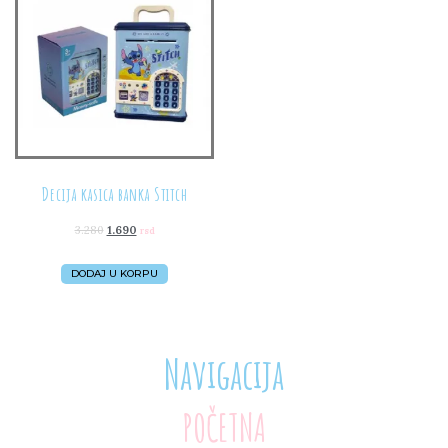
Decija kasica banka Stitch
3.280
1.690
rsd
DODAJ U KORPU
Navigacija
POČETNA