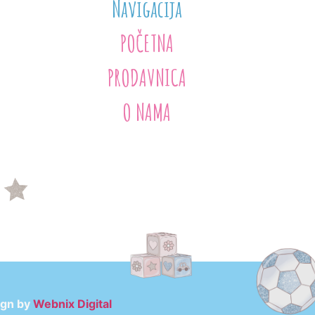
Navigacija
POČETNA
PRODAVNICA
O NAMA
ign by
Webnix Digital