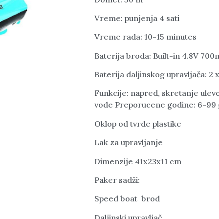
Vreme: punjenja 4 sati
Vreme rada: 10-15 minutes
Baterija broda: Built-in 4.8V 7
Baterija daljinskog upravljača: 2 
Funkcije: napred, skretanje ulevo
vode Preporucene godine: 6-99 
Oklop od tvrde plastike
Lak za upravljanje
Dimenzije 41x23x11 cm
Paker sadži:
Speed boat brod
Daljinski upravljač