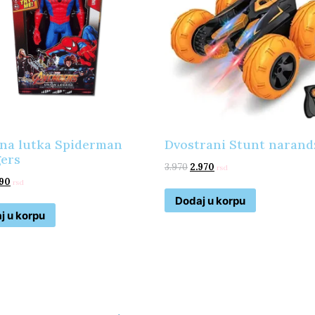
na lutka Spiderman
Dvostrani Stunt narand
ers
3.970
2.970
rsd
190
rsd
Dodaj u korpu
j u korpu