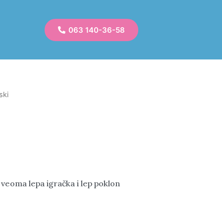
063 140-36-58
ski
 veoma lepa igračka i lep poklon