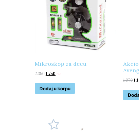
Mikroskop za decu
Akcio
Aveng
2.350
1.750
rsd
1.970
1.
Dodaj u korpu
Doda