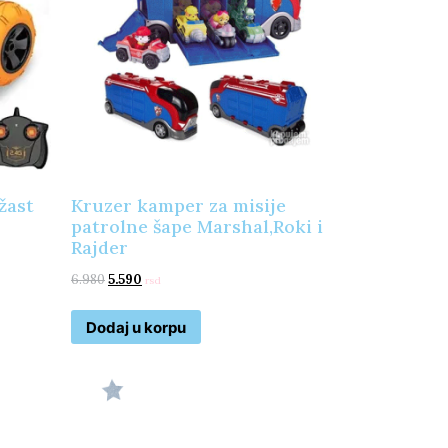
žast
Kruzer kamper za misije
patrolne šape Marshal,Roki i
Rajder
6.980
5.590
rsd
Dodaj u korpu