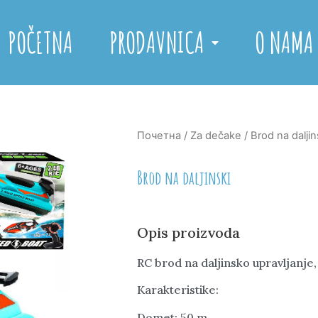
POČETNA
PRODAVNICA
O NAMA
Почетна
/
Za dečake
/ Brod na daljin
Brod na daljinski
Opis proizvoda
RC brod na daljinsko upravljanje,
Karakteristike:
Domet: 50 m