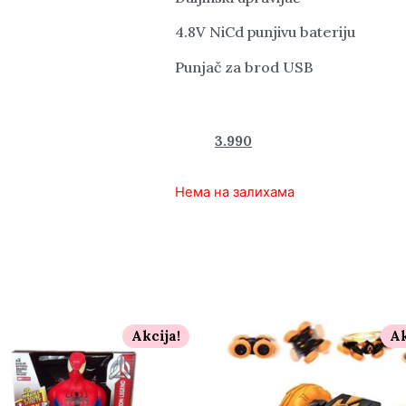
4.8V NiCd punjivu bateriju
Punjač za brod USB
5.700
3.990
rsd
Нема на залихама
Akcija!
Ak