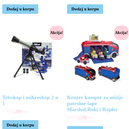
Dodaj u korpu
Dodaj u korpu
Akcija!
Akcija!
Teleskop i mikroskop 2 u
Kruzer kamper za misije
1
patrolne šape
Marshal,Roki i Rajder
5.570
3.990
rsd
6.980
5.590
rsd
Dodaj u korpu