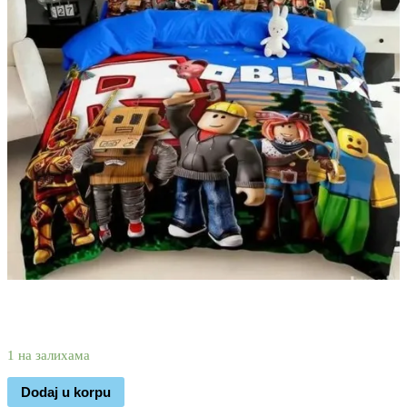
2.990
2.270
rsd
1 на залихама
Dodaj u korpu