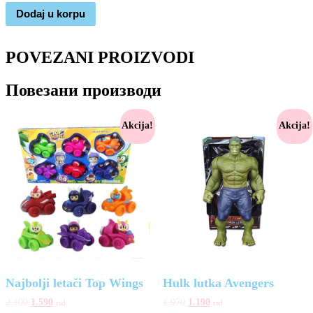
Dodaj u korpu
POVEZANI PROIZVODI
Повезани производи
Akcija!
Akcija!
Najbolji letači Top Wings
Hulk lutka Avengers
2.100
1.590
1.970
1.190
rsd
rsd