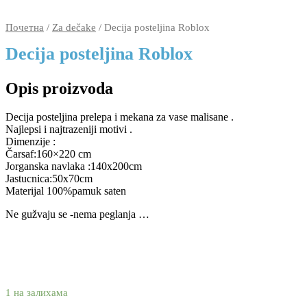
Почетна
/
Za dečake
/ Decija posteljina Roblox
Decija posteljina Roblox
Opis proizvoda
Decija posteljina prelepa i mekana za vase malisane .
Najlepsi i najtrazeniji motivi .
Dimenzije :
Čarsaf:160×220 cm
Jorganska navlaka :140x200cm
Jastucnica:50x70cm
Materijal 100%pamuk saten
Ne gužvaju se -nema peglanja …
2.990
2.270
rsd
1 на залихама