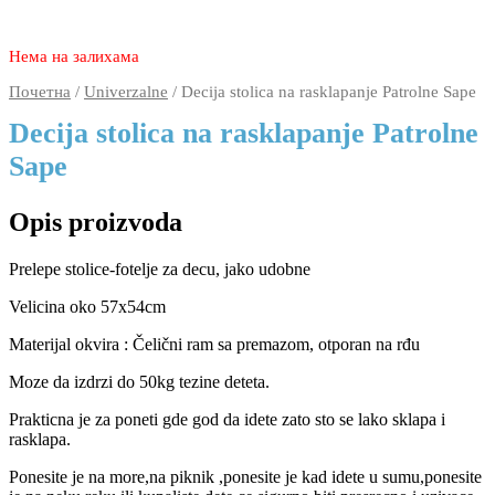
3.780
2.270
rsd
Нема на залихама
Почетна
/
Univerzalne
/ Decija stolica na rasklapanje Patrolne Sape
Decija stolica na rasklapanje Patrolne
Sape
Opis proizvoda
Prelepe stolice-fotelje za decu, jako udobne
Velicina oko 57x54cm
Materijal okvira : Čelični ram sa premazom, otporan na rđu
Moze da izdrzi do 50kg tezine deteta.
Prakticna je za poneti gde god da idete zato sto se lako sklapa i
rasklapa.
Ponesite je na more,na piknik ,ponesite je kad idete u sumu,ponesite