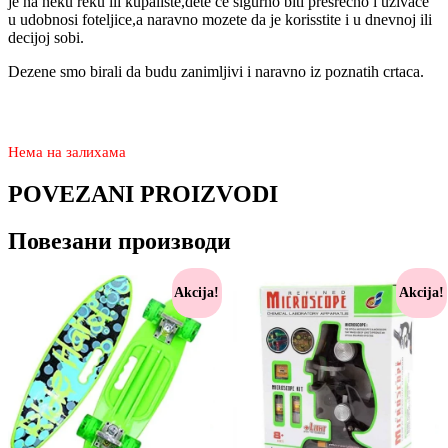
je na neku reku ili kupaliste,dete ce sigurno biti presrecno i uzivace
u udobnosi foteljice,a naravno mozete da je korisstite i u dnevnoj ili
decijoj sobi.
Dezene smo birali da budu zanimljivi i naravno iz poznatih crtaca.
3.780
2.270
rsd
Нема на залихама
POVEZANI PROIZVODI
Повезани производи
Akcija!
Akcija!