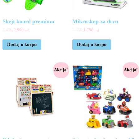
Skejt board premium
Mikroskop za decu
3.450
2.990
2.350
1.750
rsd
rsd
Dodaj u korpu
Dodaj u korpu
Akcija!
Akcija!