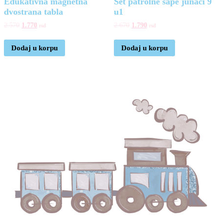
Edukativna magnetna
Set patrolne šape junaci 9
dvostrana tabla
u1
2.570
1.770
2.670
1.790
rsd
rsd
Dodaj u korpu
Dodaj u korpu