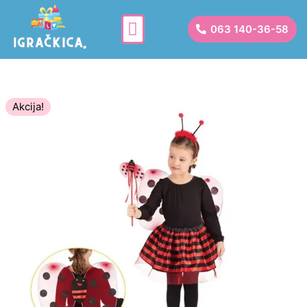
063 140-36-58
Akcija!