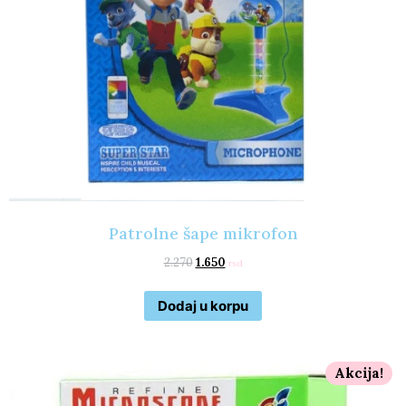
Patrolne šape mikrofon
2.270
1.650
rsd
Dodaj u korpu
Akcija!