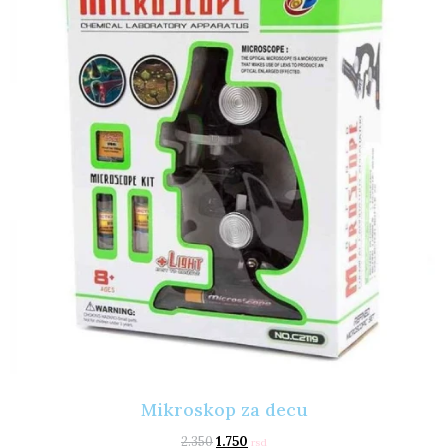
Mikroskop za decu
2.350
1.750
rsd