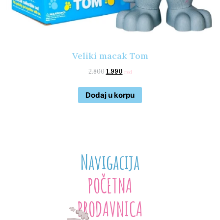
Veliki macak Tom
2.800
1.990
rsd
Dodaj u korpu
Navigacija
POČETNA
PRODAVNICA