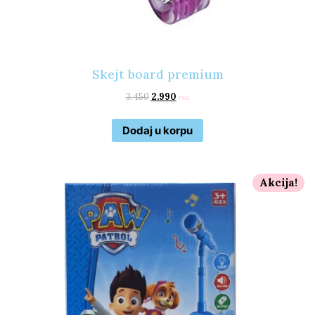
Skejt board premium
3.450
2.990
rsd
Dodaj u korpu
Akcija!