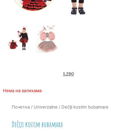
2.350
1.290
rsd
Нема на залихама
Почетна
/
Univerzalne
/ Dečiji kostim bubamara
Dečiji kostim bubamara