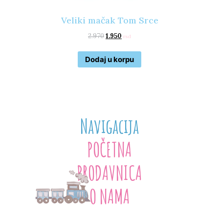
Veliki mačak Tom Srce
2.970
1.950
rsd
Dodaj u korpu
Navigacija
POČETNA
PRODAVNICA
O NAMA