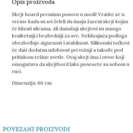
Opis proizvoda
Skejt board premium ponovo u modi! Vratite se u
vreme kada su svi želeli da imaju šareni skejt kojim
će klizati ulicama. Ali današnji skejtovi su mnogo
kvalitetniji i bezbedniji za sve. Neklizajuća podloga
obezbeđuje sigurnost i stabilnost. Silikonski točkovi
će dati dodatnu udobnost pri vožnji a takođe pod
pritiskom težine svetle. Ovaj skejt ima i otvor koji
omogućuva da skejtbord lako ponesete sa sobom u
ruci.
Dimenzija: 60 cm
POVEZANI PROIZVODI