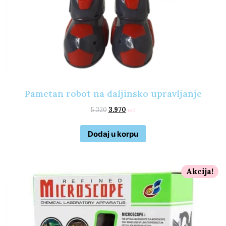
Pametan robot na daljinsko upravljanje
5.320
3.970
rsd
Dodaj u korpu
Akcija!