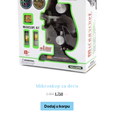
Mikroskop za decu
2.350
1.750
rsd
Dodaj u korpu