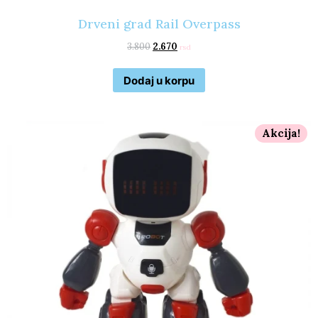
Drveni grad Rail Overpass
3.800
2.670
rsd
Dodaj u korpu
Akcija!