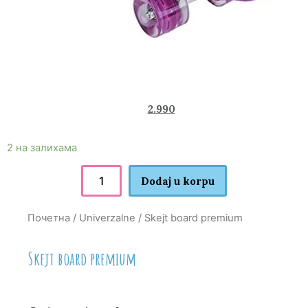
3.450
2.990
rsd
2 на залихама
Dodaj u korpu
Почетна
/
Univerzalne
/ Skejt board premium
Skejt board premium