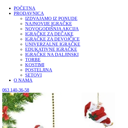
POČETNA
PRODAVNICA
IZDVAJAMO IZ PONUDE
NAJNOVIJE IGRAČKE
NOVOGODIŠNJA AKCIJA
IGRAČKE ZA DEČAKE
IGRAČKE ZA DEVOJČICE
UNIVERZALNE IGRAČKE
EDUKATIVNE IGRAČKE
IGRAČKE NA DALJINSKI
TORBE
KOSTIMI
POSTELJINA
SETOVI
O NAMA
063 140-36-58