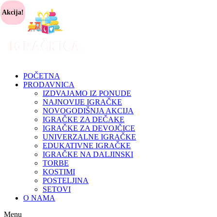
Akcija!
POČETNA
PRODAVNICA
IZDVAJAMO IZ PONUDE
NAJNOVIJE IGRAČKE
NOVOGODIŠNJA AKCIJA
IGRAČKE ZA DEČAKE
IGRAČKE ZA DEVOJČICE
UNIVERZALNE IGRAČKE
EDUKATIVNE IGRAČKE
IGRAČKE NA DALJINSKI
TORBE
KOSTIMI
POSTELJINA
SETOVI
O NAMA
Menu