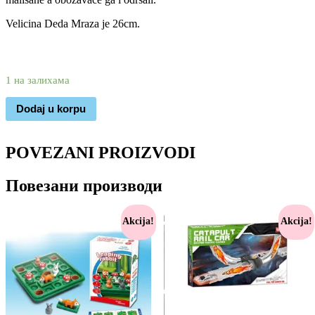
Velicina Deda Mraza je 26cm.
2.790
1.390
rsd
1 на залихама
Dodaj u korpu
POVEZANI PROIZVODI
Повезани производи
Akcija!
Akcija!