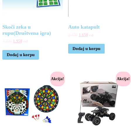
Skoči zeka u
Auto katapult
rupu(Društvena igra)
2.350
1.650
rsd
3.220
1.950
rsd
Dodaj u korpu
Dodaj u korpu
Akcija!
Akcija!