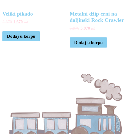
Veliki pikado
Metalni džip crni na
daljinski Rock Crawler
2.370
1.670
rsd
5.970
3.970
rsd
Dodaj u korpu
Dodaj u korpu